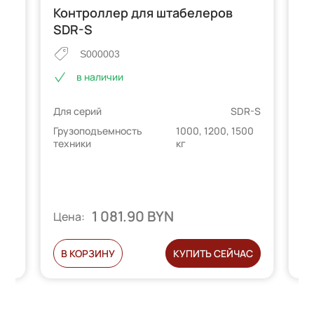
Контроллер для штабелеров
К
SDR-S
т
6/
S
S000003
S
в наличии
Для серий
SDR-S
Грузоподъемность
1000, 1200, 1500
техники
кг
SDR
Дл
00
Гр
те
1 081.90 BYN
Цена:
Ц
С
В КОРЗИНУ
КУПИТЬ СЕЙЧАС