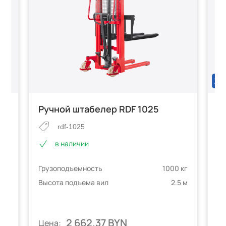
ХИ
Ручной штабелер RDF 1025
Р
ш
rdf-1025
в наличии
Грузоподъемность
1000 кг
е
 кг
Гр
Высота подъема вил
2.5 м
3 м
телей
Вы
2 662.37 BYN
Цена:
Ц