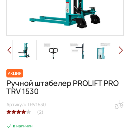
АКЦИЯ
Ручной штабелер PROLIFT PRO
TRV 1530
Артикул: TRV1530
(
2
)
Рейтинг
2
в наличии
4.00
из 5