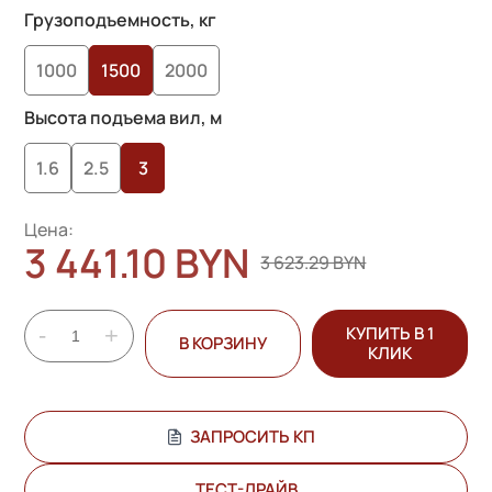
на основе
Грузоподъемность, кг
опроса
1000
1500
2000
пользователей
Высота подъема вил, м
1.6
2.5
3
Цена:
3 441.10 BYN
3 623.29 BYN
-
+
КУПИТЬ В 1
В КОРЗИНУ
КЛИК
ЗАПРОСИТЬ КП
ТЕСТ-ДРАЙВ