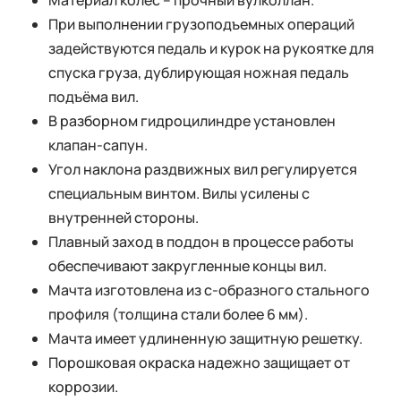
Материал колес – прочный вулколлан.
При выполнении грузоподъемных операций
задействуются педаль и курок на рукоятке для
спуска груза, дублирующая ножная педаль
подъёма вил.
В разборном гидроцилиндре установлен
клапан-сапун.
Угол наклона раздвижных вил регулируется
специальным винтом. Вилы усилены с
внутренней стороны.
Плавный заход в поддон в процессе работы
обеспечивают закругленные концы вил.
Мачта изготовлена из с-образного стального
профиля (толщина стали более 6 мм).
Мачта имеет удлиненную защитную решетку.
Порошковая окраска надежно защищает от
коррозии.