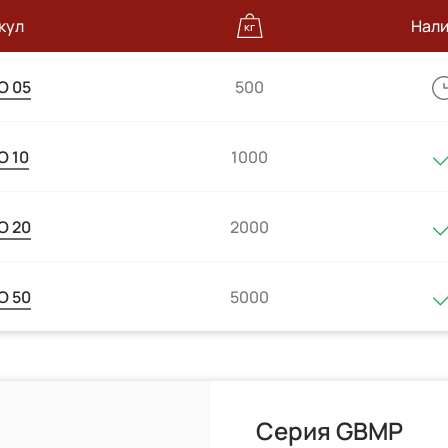
кул
Нал
O 05
500
 10
1000
O 20
2000
O 50
5000
Серия GBMP