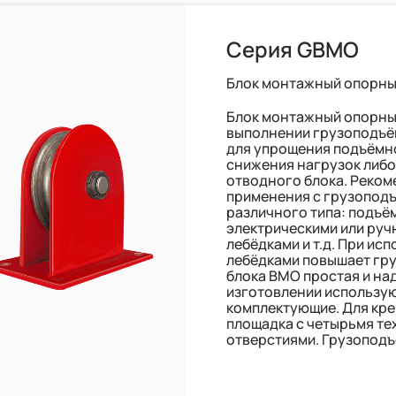
Серия GBMO
Блок монтажный опорн
Блок монтажный опорны
выполнении грузоподъё
для упрощения подъёмн
снижения нагрузок либо
отводного блока. Реком
применения с грузопод
различного типа: подъё
электрическими или руч
лебёдками и т.д. При исп
лебёдками повышает гр
блока ВМО простая и на
изготовлении использую
комплектующие. Для кр
площадка с четырьмя т
отверстиями. Грузоподъё