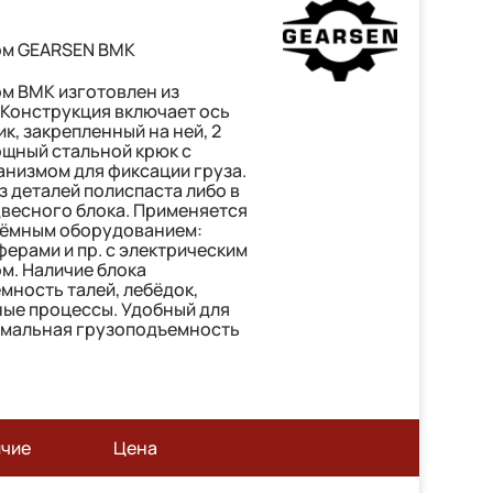
ом GEARSEN BMK
м BMК изготовлен из
 Конструкция включает ось
к, закрепленный на ней, 2
ощный стальной крюк с
низмом для фиксации груза.
з деталей полиспаста либо в
весного блока. Применяется
дъёмным оборудованием:
ферами и пр. с электрическим
м. Наличие блока
мность талей, лебёдок,
ые процессы. Удобный для
имальная грузоподъемность
ичие
Цена