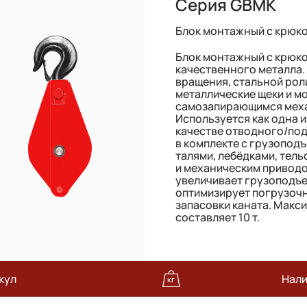
Серия GBMK
Блок монтажный с крюк
Блок монтажный с крюко
качественного металла.
вращения, стальной роли
металлические щеки и м
самозапирающимся меха
Используется как одна и
качестве отводного/под
в комплекте с грузопо
талями, лебёдками, тель
и механическим приводо
увеличивает грузоподъе
оптимизирует погрузочн
запасовки каната. Макс
составляет 10 т.
кул
Нал