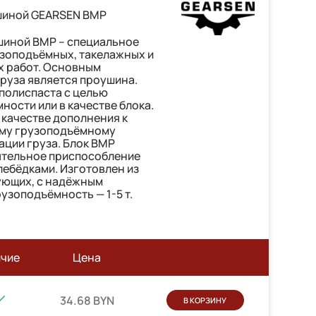
шиной GEARSEN BMP
шиной BMP – специальное
зоподъёмных, такелажных и
 работ. Основным
груза является проушина.
 полиспаста с целью
ности или в качестве блока.
качестве дополнения к
ому грузоподъёмному
ции груза. Блок ВМР
ятельное приспособление
 лебёдками. Изготовлен из
ующих, с надёжным
узоподъёмность — 1-5 т.
ичие
Цена
34.68 BYN
В КОРЗИНУ