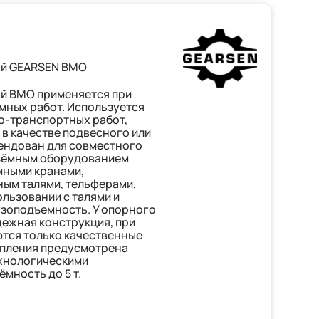
ый GEARSEN BMO
й BMО применяется при
мных работ. Используется
о-транспортных работ,
 в качестве подвесного или
ендован для совместного
ъёмным оборудованием
мными кранами,
ным талями, тельферами,
ользовании с талями и
узоподъемность. У опорного
дежная конструкция, при
тся только качественные
епления предусмотрена
ехнологическими
мность до 5 т.