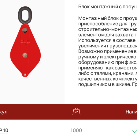
Блок монтажный с проу
Монтажный блок с проу
приспособление для гру
строительно-монтажных
элементом для захвата 
Используется в составе
увеличения грузоподъём
Возможно применение в 
ручному и электрическ
оборудованию при фикса
применяют как самосто
либо с талями, кранами,
качественных комплект
подшипником в шкиве. Гр
кул
Нал
 10
1000