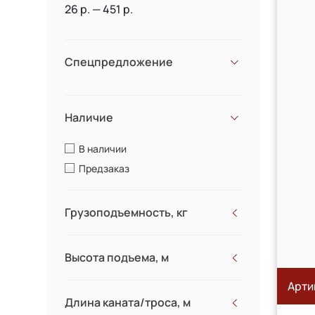
26 р. — 451 р.
Спецпредложение
Наличие
В наличии
Предзаказ
Грузоподъемность, кг
500
Высота подъема, м
1000
2000
Арти
Длина каната/троса, м
3200