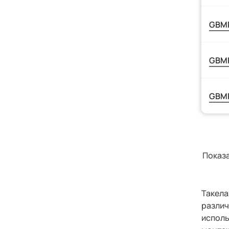
GBMP
GBMP
GBMP
Показа
Такел
различ
испол