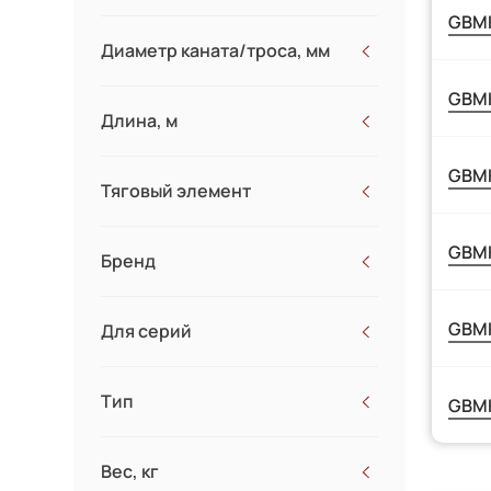
5000
GBMK
10000
Диаметр каната/троса, мм
GBMK
6.2x7.7
Длина, м
7.7x11
11x14
GBMK
Тяговый элемент
12.5x15.5
15.5x18.5
GBMK
23x24.5
Бренд
GEARSEN
GBMK
Для серий
Тип
GBMK
Вес, кг