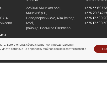
.,
223060 Минская обл.,
+375 33 697 3
Минский р-н,
+375 29 642 2
40А-4,
Новодворский с/с, 40А (склад
+375 17 300 2
тиклево
№2),
+375 17 300 3
район д. Большое Стиклево
ИСА
РЕЖИМ РАБОТЫ СКЛАДА
ательского опыта, сбора статистики и представления
Пн-Пт 8:00 - 17:00
ПР
даете согласие на обработку файлов cookie в соответствии с
Сб-Вс выходной
отдел строительной
отдел грузоподъемного
техники
оборудования
lesa@inolta.by
gpo@inolta.by
© ООО «Инолта» 2010-2026 г. УНП 691302759