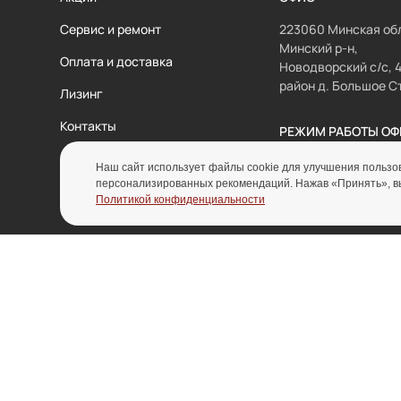
Сервис и ремонт
223060 Минская обл
Минский р-н,
Оплата и доставка
Новодворский с/с, 
район д. Большое С
Лизинг
Контакты
РЕЖИМ РАБОТЫ ОФ
Пн-Пт 8:00 - 17:00
Наш сайт использует файлы cookie для улучшения пользов
Сб-Вс выходной
персонализированных рекомендаций. Нажав «Принять», вы 
Политикой конфиденциальности
отдел колес и
отдел складского
колесных опор
оборудования
kolesa@inolta.by
sklad@inolta.by