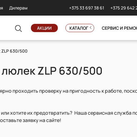
+375 33 697 38 61
+375 29 642 
ия
Дилерам
АКЦИИ
КАТАЛОГ
СЕРВИС И РЕМО
 ZLP 630/500
 люлек ZLP 630/500
рно проходить проверку на пригодность к работе, поск
 или хотите их предотвратить? Наша сервисная служба п
оставьте заявку на сайте!