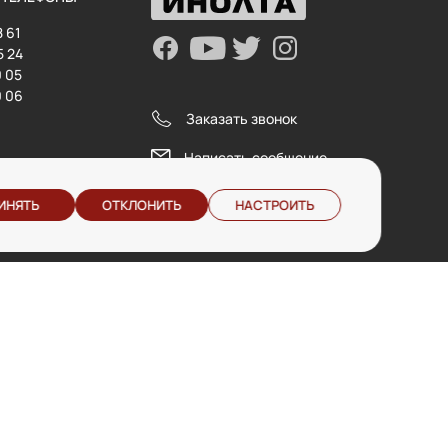
8 61
5 24
0 05
0 06
Заказать звонок
Написать сообщение
ИНЯТЬ
ОТКЛОНИТЬ
НАСТРОИТЬ
отдел сервиса
дилерский отдел
service@inolta.by
opt@inolta.by