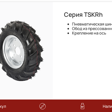
Серия TSKRh
Пневматическая шин
Обод из прессованн
Крепление на ось
кул
Нал