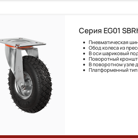
Серия EG01 SBR
Пневматическая шин
Обод колеса из пре
В оси шариковый по
Поворотный кронште
В поворотном узле 
Платформенный тип