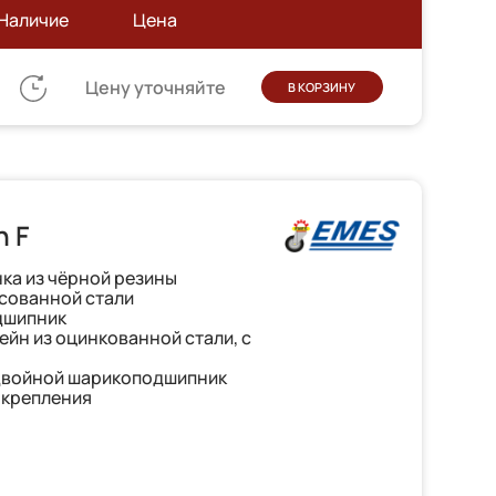
Наличие
Цена
Цену уточняйте
В КОРЗИНУ
h F
ка из чёрной резины
ссованной стали
дшипник
йн из оцинкованной стали, с
двойной шарикоподшипник
 крепления