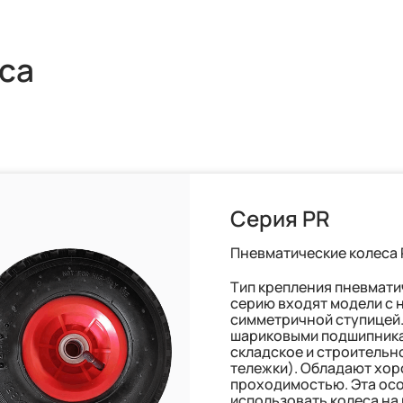
са
Серия PR
Пневматические колеса 
Тип крепления пневматич
серию входят модели с 
симметричной ступицей.
шариковыми подшипника
складское и строительн
тележки). Обладают хор
проходимостью. Эта ос
использовать колеса на