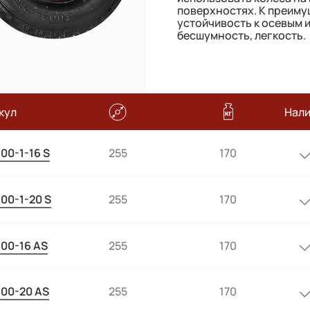
поверхностях. К преим
устойчивость к осевым 
бесшумность, легкость.
кул
Нал
800-1-16 S
255
170
800-1-20 S
255
170
800-16 AS
255
170
800-20 AS
255
170