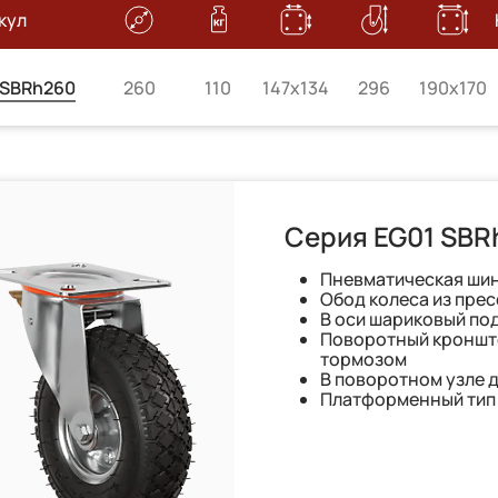
кул
SBRh260
260
110
147x134
296
190x170
Серия EG01 SBR
Пневматическая шин
Обод колеса из пре
В оси шариковый по
Поворотный кронште
тормозом
В поворотном узле 
Платформенный тип