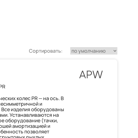
Сортировать:
PR
еских колес PR — на ось. В
несимметричной и
 Все изделия оборудованы
ми. Устанавливаются на
ое оборудование (тачки,
ошей амортизацией и
обенность позволяет
 грунтовых рыхлых