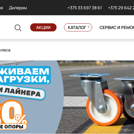
+375 33 697 38 61
+375 29 642 
ия
Дилерам
АКЦИИ
КАТАЛОГ
СЕРВИС И РЕМО
олеса