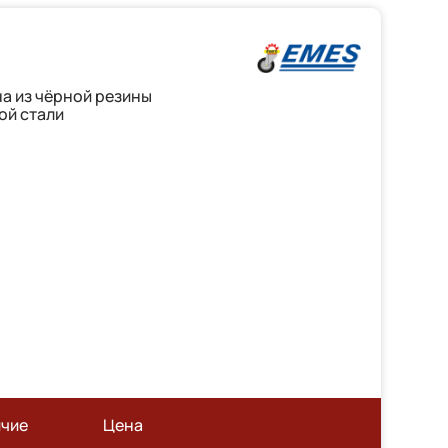
а из чёрной резины
ой стали
ичие
Цена