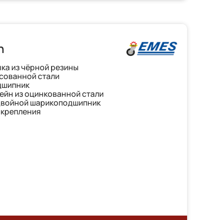
h
ка из чёрной резины
ссованной стали
дшипник
йн из оцинкованной стали
двойной шарикоподшипник
 крепления