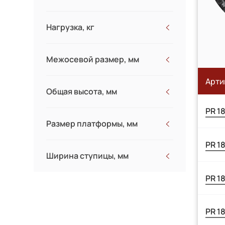
260
Нагрузка, кг
420
110
Межосевой размер, мм
160
180
Арти
138x100
Общая высота, мм
147x134
PR 1
296
Размер платформы, мм
PR 1
190x156
Ширина ступицы, мм
190x170
PR 1
PR 1