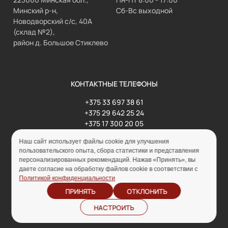
Минский р-н,
Сб-Вс выходной
Новодворский с/с, 40А
(склад №2),
район д. Большое Стиклево
КОНТАКТНЫЕ ТЕЛЕФОНЫ
+375 33 697 38 61
+375 29 642 25 24
+375 17 300 20 05
+375 17 300 30 06
Наш сайт использует файлы cookie для улучшения
пользовательского опыта, сбора статистики и представления
персонализированных рекомендаций. Нажав «Принять», вы
даете согласие на обработку файлов cookie в соответствии с
Заказать звонок
Политикой конфиденциальности
ПРИНЯТЬ
ОТКЛОНИТЬ
Написать сообщение
НАСТРОИТЬ