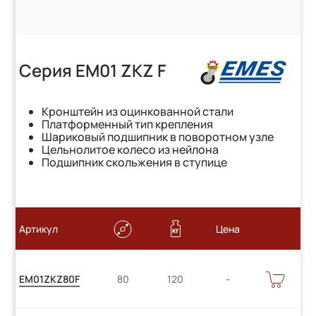
Серия EM01 ZKZ F
Кронштейн из оцинкованной стали
Платформенный тип крепления
Шариковый подшипник в поворотном узле
Цельнолитое колесо из нейлона
Подшипник скольжения в ступице
Артикул
Цена
Цену
В
EM01ZKZ80F
80
120
КОРЗИНУ
уточняйте