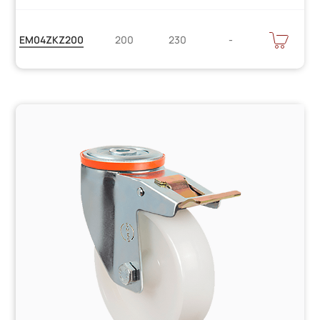
Цену
В
EM04ZKZ200
200
230
КОРЗИНУ
уточняйте