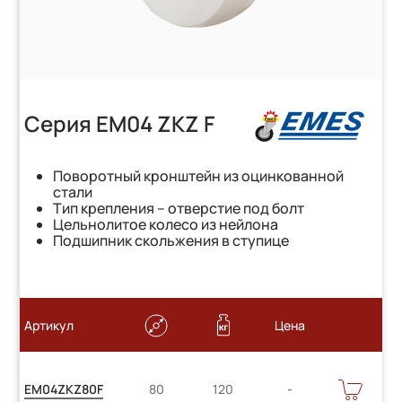
Серия EM04 ZKZ F
Поворотный кронштейн из оцинкованной
стали
Тип крепления – отверстие под болт
Цельнолитое колесо из нейлона
Подшипник скольжения в ступице
Артикул
Цена
Цену
В
EM04ZKZ80F
80
120
КОРЗИНУ
уточняйте