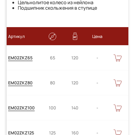
Цельнолитое колесо из нейлона
Подшипник скольжения в ступице
Артикул
Цена
Цену
В
EM02ZKZ65
65
120
КОРЗИНУ
уточняйте
Цену
В
EM02ZKZ80
80
120
КОРЗИНУ
уточняйте
Цену
В
EM02ZKZ100
100
140
КОРЗИНУ
уточняйте
Цену
В
EM02ZKZ125
125
160
КОРЗИНУ