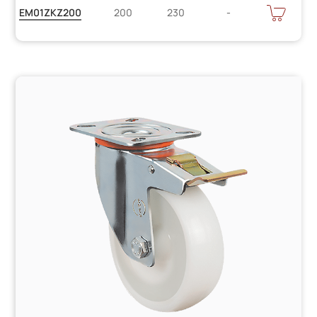
Цену
В
EM01ZKZ200
200
230
КОРЗИНУ
уточняйте