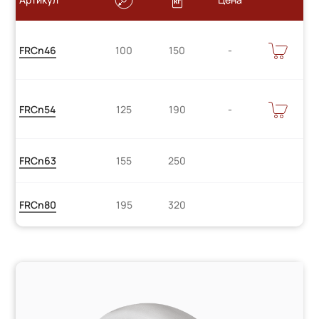
Цену
В
FRCn46
100
150
КОРЗИНУ
уточняйте
Цену
В
FRCn54
125
190
КОРЗИНУ
уточняйте
FRCn63
155
250
FRCn80
195
320