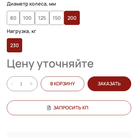
на основе
Диаметр колеса, мм
опроса
80
100
125
150
200
пользователей
Нагрузка, кг
230
Цену уточняйте
-
+
В КОРЗИНУ
ЗАКАЗАТЬ
ЗАПРОСИТЬ КП