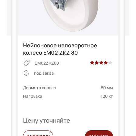
со
Нейлоновое неповоротное
Н
колесо EM02 ZKZ 80
E
EM02ZKZ80
Рейтинг
2
под заказ
4.00
из 5
на основе
Диаметр колеса
80 мм
Ди
опроса
е
 мм
Нагрузка
120 кг
На
пользователей
 кг
телей
Цену уточняйте
Ц