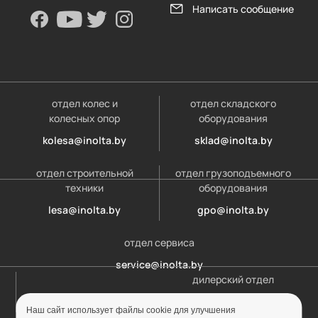
Написать сообщение
отдел колес и
отдел складского
колесных опор
оборудования
kolesa@inolta.by
sklad@inolta.by
отдел строительной
отдел грузоподъемного
техники
оборудования
lesa@inolta.by
gpo@inolta.by
отдел сервиса
service@inolta.by
дилерский отдел
opt@inolta.by
Наш сайт использует файлы cookie для улучшения