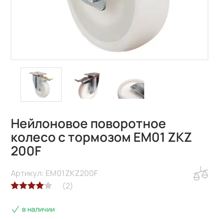
Нейлоновое поворотное
колесо с тормозом EM01 ZKZ
200F
Артикул: EM01ZKZ200F
(
2
)
Рейтинг
2
в наличии
4.00
из 5