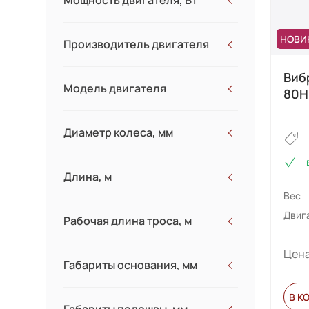
Мощность двигателя, Вт
1000
НОВИ
Производитель двигателя
1200
Виб
Модель двигателя
80H
GX35
Диаметр колеса, мм
140FA
Длина, м
Вес
Двиг
Рабочая длина троса, м
Цена
Габариты основания, мм
В К