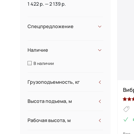
1 422 р. — 2 139 р.
Спецпредложение
Наличие
В наличии
Грузоподъемность, кг
Виб
Высота подъема, м
Рейти
1
4.00
и
на ос
Рабочая высота, м
опрос
польз
Вес