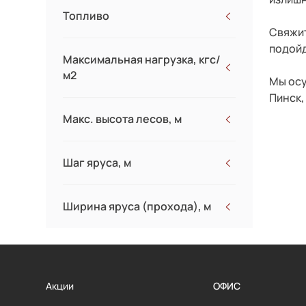
Топливо
Свяжит
Бензин
подойд
Максимальная нагрузка, кгс/
м2
Мы осу
Пинск,
Макс. высота лесов, м
Шаг яруса, м
Ширина яруса (прохода), м
Акции
ОФИС