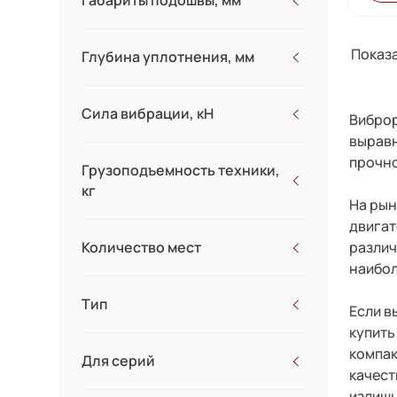
Габариты подошвы, мм
Показа
Глубина уплотнения, мм
Сила вибрации, кН
Виброр
выравн
прочно
Грузоподъемность техники,
кг
На рын
двигат
различ
Количество мест
наибол
Тип
Если в
купить
компак
Для серий
качест
излишн