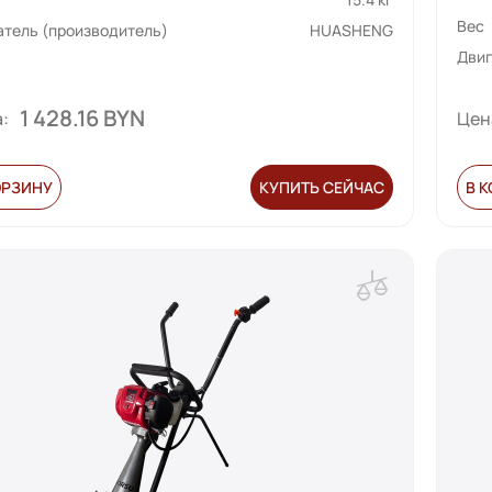
Вес
атель (производитель)
HUASHENG
Двиг
1 428.16 BYN
:
Цен
ОРЗИНУ
КУПИТЬ СЕЙЧАС
В 