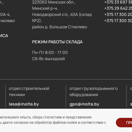
.,
223060 Минская обл.,
+375 33 697 3
Минский р-н,
+375 29 642 2
40А-4,
Новодворский с/с, 40А (склад
+375 17 300 2
тиклево
№2),
+375 17 300 3
район д. Большое Стиклево
ИСА
РЕЖИМ РАБОТЫ СКЛАДА
Пн-Пт 8:00 - 17:00
Сб-Вс выходной
отдел строительной
отдел грузоподъемного
техники
оборудования
lesa@inolta.by
gpo@inolta.by
ательского опыта, сбора статистики и представления
© ООО «Инолта» 2010-2026 г. УНП 691302759
ПР
даете согласие на обработку файлов cookie в соответствии с