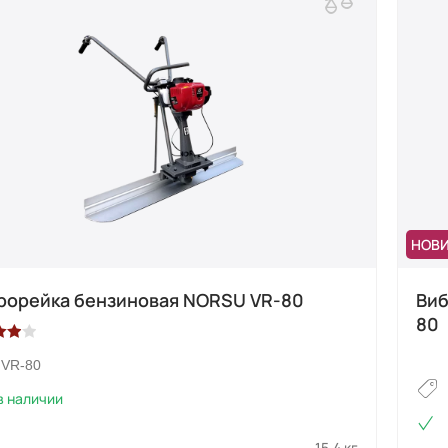
НОВ
рорейка бензиновая NORSU VR-80
Виб
80
нг
VR-80
з 5
в наличии
нове
а
ователя
15.4 кг