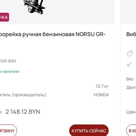
НКА
рорейка ручная бензиновая NORSU GR-
Виб
GR-80H
в наличии
Вес
12.7 кг
Двиг
атель (производитель)
HONDA
2 148.12 BYN
:
Цен
ОРЗИНУ
КУПИТЬ СЕЙЧАС
В 