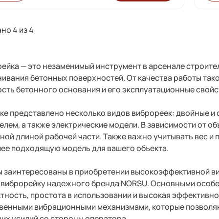
но 4 из
4
ейка — это незаменимый инструмент в арсенале строите
ивания бетонных поверхностей. От качества работы так
сть бетонного основания и его эксплуатационные свойс
ке представлено несколько видов виброреек: двойные и
елем, а также электрические модели. В зависимости от об
ной длиной рабочей части. Также важно учитывать вес и
ее подходящую модель для вашего объекта.
ы заинтересованы в приобретении высокоэффективной ви
 виброрейку надежного бренда NORSU. Основными особ
тность, простота в использовании и высокая эффективн
венными вибрационными механизмами, которые позволяю
их усилий со стороны оператора.