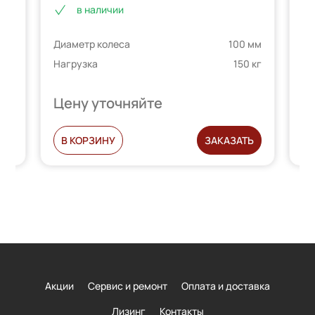
в наличии
 на
4.00
из 5
на основе
Ди
 мм
Диаметр колеса
100 мм
опроса
На
телей
пользователей
 кг
Нагрузка
150 кг
Цену уточняйте
Ц
Ь
В КОРЗИНУ
ЗАКАЗАТЬ
Акции
Сервис и ремонт
Оплата и доставка
Лизинг
Контакты