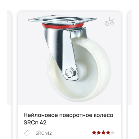
со
Нейлоновое поворотное колесо
Н
SRCn 42
с
SRCn42
Рейтинг
2