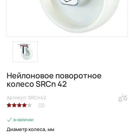
Нейлоновое поворотное
колесо SRCn 42
Артикул: SRCn42
(
2
)
Рейтинг
2
в наличии
4.00
из 5
на основе
Диаметр колеса, мм