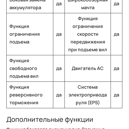
да
да
аккумулятора
мачта
Функция
Функция
ограничения
ограничения
да
скорости
да
подъема
передвижения
при подъеме вил
Функция
свободного
да
Двигатель АС
да
подъема вил
Функция
Система
реверсивного
да
электропривода
да
торможения
руля (EPS)
Дополнительные функции