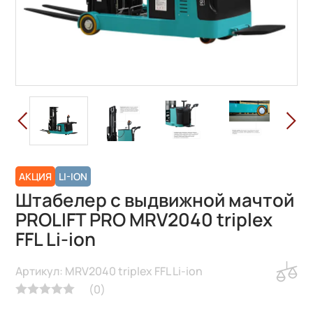
АКЦИЯ
LI-ION
Штабелер с выдвижной мачтой
PROLIFT PRO MRV2040 triplex
FFL Li-ion
Артикул: MRV2040 triplex FFL Li-ion
(
0
)