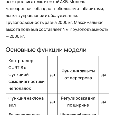
электродвигателю и емкой АКБ. Модель
маневренная, обладает небольшими габаритами,
легка в управлении и обслуживании.
Грузоподъемность равна 2000 кг. Максимальная
высота подъема составляет 4 м, грузоподъемность
— 2000 кг.
Основные функции модели
Контроллер
CURTIS с
Функция защиты
функцией
да
да
от перегрева
самодиагностики
неполадок
Функция наклона
Регулировка вил
да
да
вил
по ширине
Боковая замена
Широкообзорная