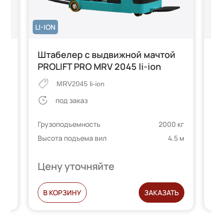
LI-ION
й
Штабелер с выдвижной мачтой
Ш
PROLIFT PRO MRV 2045 li-ion
P
MRV2045 li-ion
под заказ
 кг
Грузоподъемность
2000 кг
Гр
5 м
Высота подъема вил
4.5 м
Вы
Цену уточняйте
Ц
Ь
В КОРЗИНУ
ЗАКАЗАТЬ