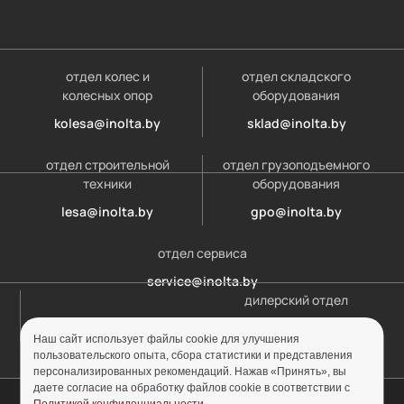
отдел колес и
отдел складского
колесных опор
оборудования
kolesa@inolta.by
sklad@inolta.by
отдел строительной
отдел грузоподъемного
техники
оборудования
lesa@inolta.by
gpo@inolta.by
отдел сервиса
service@inolta.by
дилерский отдел
opt@inolta.by
Наш сайт использует файлы cookie для улучшения
пользовательского опыта, сбора статистики и представления
персонализированных рекомендаций. Нажав «Принять», вы
даете согласие на обработку файлов cookie в соответствии с
© ООО «Инолта» 2010-2026 г. УНП 691302759