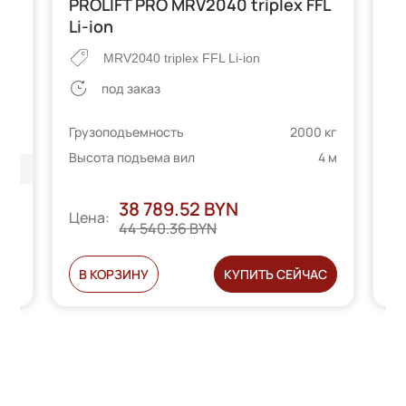
PROLIFT PRO MRV2040 triplex FFL
P
Li-ion
MRV2040 triplex FFL Li-ion
под заказ
Гр
 кг
Грузоподъемность
2000 кг
Вы
5 м
Высота подъема вил
4 м
38 789.52 BYN
Цена:
Ц
44 540.36 BYN
Ь
В КОРЗИНУ
КУПИТЬ СЕЙЧАС