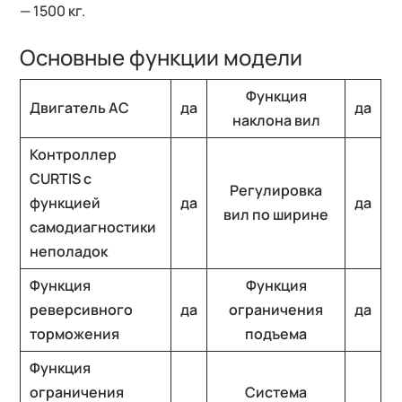
— 1500 кг.
Основные функции модели
Функция
Двигатель АС
да
да
наклона вил
Контроллер
CURTIS с
Регулировка
функцией
да
да
вил по ширине
самодиагностики
неполадок
Функция
Функция
реверсивного
да
ограничения
да
торможения
подъема
Функция
ограничения
Система