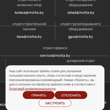
колесных опор
оборудования
kolesa@inolta.by
sklad@inolta.by
отдел строительной
отдел грузоподъемного
техники
оборудования
lesa@inolta.by
gpo@inolta.by
отдел сервиса
service@inolta.by
дилерский отдел
opt@inolta.by
Наш сайт использует файлы cookie для улучшения
пользовательского опыта, сбора статистики и представления
персонализированных рекомендаций. Нажав «Принять», вы
даете согласие на обработку файлов cookie в соответствии с
© ООО «Инолта» 2010-2026 г. УНП 691302759
Политикой конфиденциальности
ПРИНЯТЬ
ОТКЛОНИТЬ
Отзыв согласия на
Политика
обработку персональных
НАСТРОИТЬ
конфиденциальности
данных