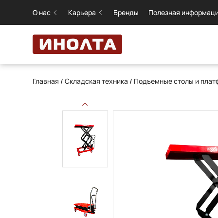
О нас
Карьера
Бренды
Полезная информац
Главная
/
Складская техника
/
Подъемные столы и пла