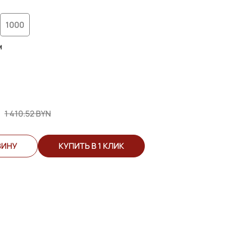
1000
м
1 410.52 BYN
ЗИНУ
КУПИТЬ В 1 КЛИК