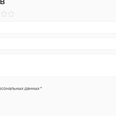
в
ерсональных данных
*