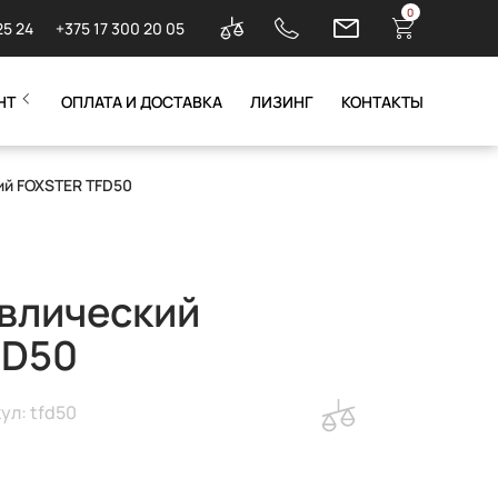
0
25 24
+375 17 300 20 05
НТ
ОПЛАТА И ДОСТАВКА
ЛИЗИНГ
КОНТАКТЫ
ий FOXSTER TFD50
влический
FD50
ул: tfd50