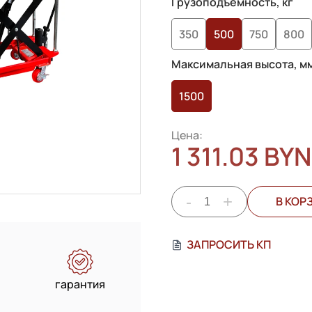
Грузоподъемность, кг
опроса
350
500
750
800
пользователей
Максимальная высота, м
1500
Цена:
1 311.03 BYN
-
+
В КОР
ЗАПРОСИТЬ КП
гарантия