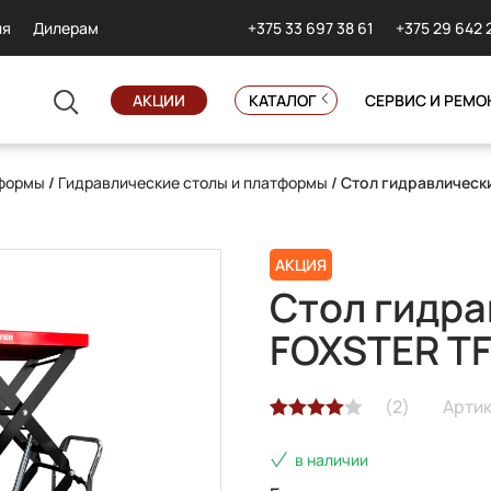
+375 33 697 38 61
+375 29 642 
ия
Дилерам
АКЦИИ
КАТАЛОГ
СЕРВИС И РЕМО
тформы
/
Гидравлические столы и платформы
/ Стол гидравлическ
АКЦИЯ
Стол гидра
FOXSTER T
(
2
)
Артик
Рейтинг
2
в наличии
4.00
из 5
на основе