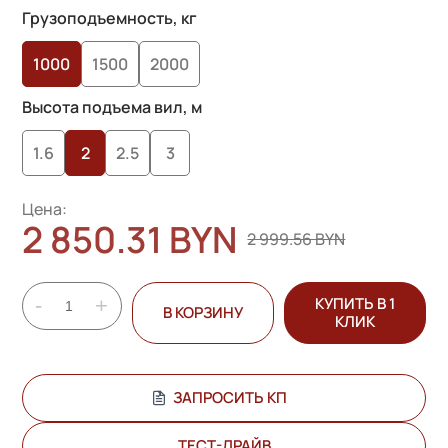
основе
Грузоподъемность, кг
опроса
1000
1500
2000
пользователей
Высота подъема вил, м
1.6
2
2.5
3
Цена:
2 850.31 BYN
2 999.56 BYN
-
+
КУПИТЬ В 1
В КОРЗИНУ
КЛИК
ЗАПРОСИТЬ КП
ТЕСТ-ДРАЙВ