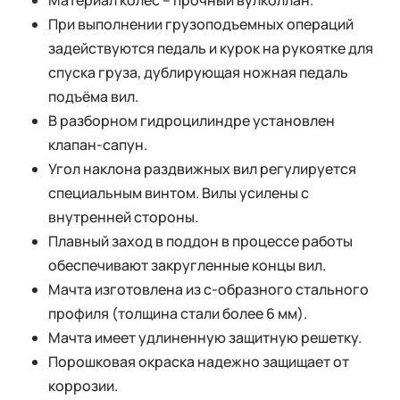
Материал колес – прочный вулколлан.
При выполнении грузоподъемных операций
задействуются педаль и курок на рукоятке для
спуска груза, дублирующая ножная педаль
подъёма вил.
В разборном гидроцилиндре установлен
клапан-сапун.
Угол наклона раздвижных вил регулируется
специальным винтом. Вилы усилены с
внутренней стороны.
Плавный заход в поддон в процессе работы
обеспечивают закругленные концы вил.
Мачта изготовлена из с-образного стального
профиля (толщина стали более 6 мм).
Мачта имеет удлиненную защитную решетку.
Порошковая окраска надежно защищает от
коррозии.