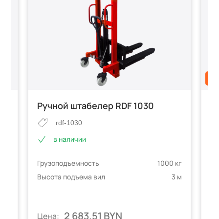
АК
Ручной штабелер RDF 1030
Р
T
rdf-1030
в наличии
Грузоподъемность
1000 кг
е
 кг
Гр
Высота подъема вил
3 м
3 м
телей
Вы
2 683.51 BYN
Цена:
Ц