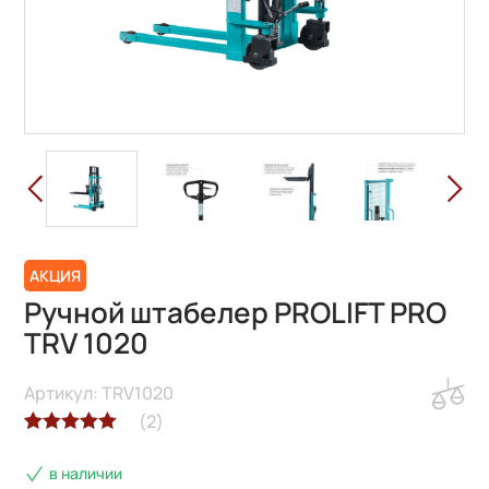
АКЦИЯ
Ручной штабелер PROLIFT PRO
TRV 1020
Артикул: TRV1020
(
2
)
Рейтинг
2
в наличии
5.00
из 5 на