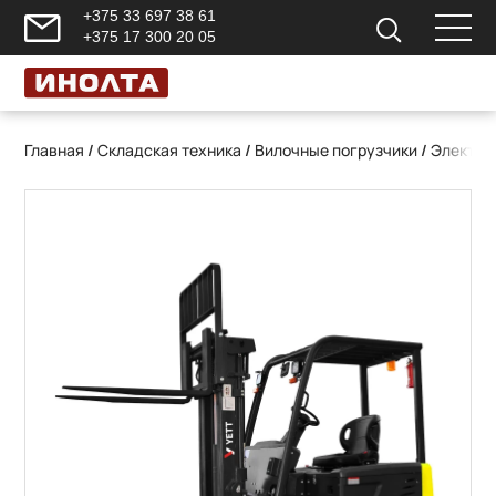
+375 33 697 38 61
+375 17 300 20 05
Главная
/
Складская техника
/
Вилочные погрузчики
/
Электри