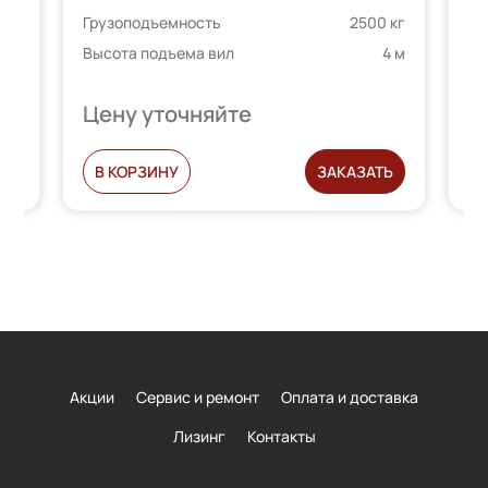
6 м
Грузоподъемность
2500 кг
Высота подъема вил
4 м
Цену уточняйте
Ц
Ь
В КОРЗИНУ
ЗАКАЗАТЬ
Акции
Сервис и ремонт
Оплата и доставка
Лизинг
Контакты