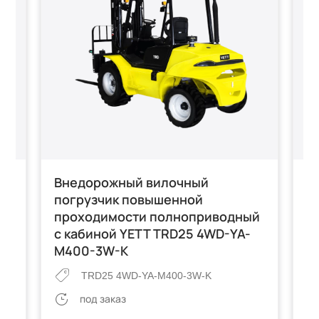
й
Внедорожный вилочный
Э
погрузчик повышенной
C
проходимости полноприводный
с кабиной YETT TRD25 4WD-YA-
M400-3W-K
TRD25 4WD-YA-M400-3W-K
Гр
под заказ
 кг
Вы