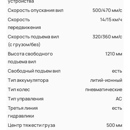
устройства
Скорость опускания вил
500/470 мм/с
Скорость
14/15 км/ч
передвижения
Скорость подъема вил
320/360 мм/с
(с грузом/без)
Высота свободного
1210 мм
подъема вил
Свободный подъем вил
есть
Тип аккумулятора
литий-ионный
Тип колес
пневматические
Тип управления
AC
Третья линия
есть
гидравлики
Центр тяжести груза
500 мм