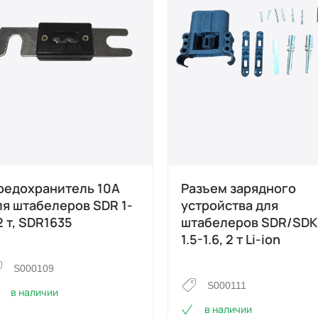
редохранитель 10А
Разъем зарядного
ля штабелеров SDR 1-
устройства для
2 т, SDR1635
штабелеров SDR/SDK
1.5-1.6, 2 т Li-ion
S000109
S000111
в наличии
в наличии