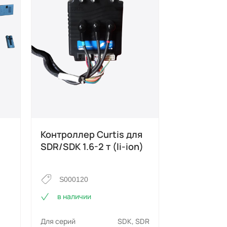
Контроллер Сurtis для
Датчик по
SDR/SDK 1.6-2 т (li-ion)
ручки для
SDR 1-1,2 т
для тележ
S000120
в наличии
S000011
в наличи
Для серий
SDK, SDR