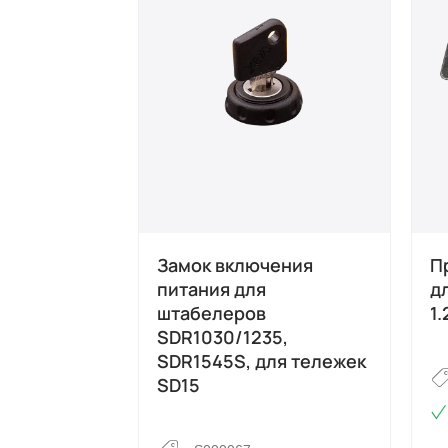
Замок включения
П
питания для
д
штабелеров
1.
SDR1030/1235,
SDR1545S, для тележек
SD15