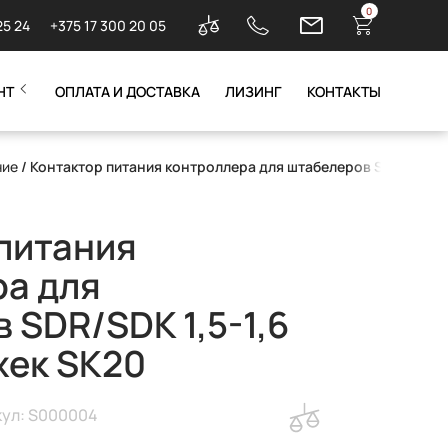
0
25 24
+375 17 300 20 05
НТ
ОПЛАТА И ДОСТАВКА
ЛИЗИНГ
КОНТАКТЫ
ние
/ Контактор питания контроллера для штабелеров SDR/SDK 1,5
питания
а для
 SDR/SDK 1,5-1,6
жек SK20
кул: S000004