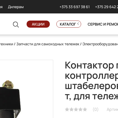
+375 33 697 38 61
+375 29 642 
ия
Дилерам
АКЦИИ
КАТАЛОГ
СЕРВИС И РЕМО
техники
/
Запчасти для самоходных тележек
/
Электрооборудова
Контактор 
контроллер
штабелеров
т, для теле
(
0
)
Арти