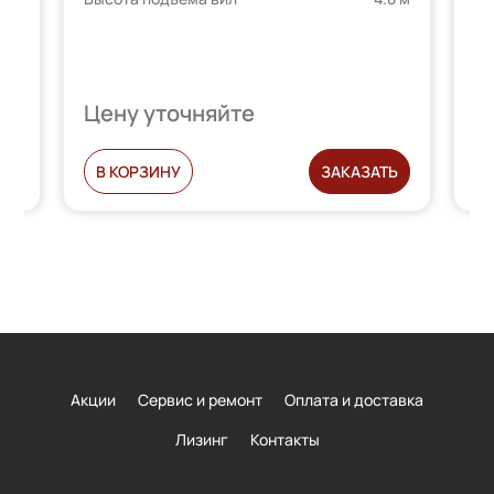
Гр
Вы
Цену уточняйте
Ц
Ь
В КОРЗИНУ
ЗАКАЗАТЬ
Акции
Сервис и ремонт
Оплата и доставка
Лизинг
Контакты