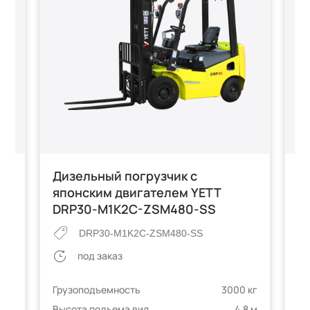
T
Дизельный погрузчик с
В
японским двигателем YETT
п
DRP30-M1K2C-ZSM480-SS
п
с
DRP30-M1K2C-ZSM480-SS
M
под заказ
 кг
Грузоподъемность
3000 кг
4 м
Высота подъема вил
4.8 м