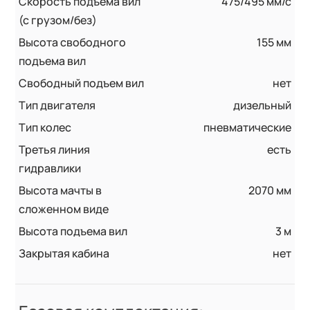
Скорость подъема вил
475/495 мм/с
(с грузом/без)
Высота свободного
155 мм
подъема вил
Свободный подъем вил
нет
Тип двигателя
дизельный
Тип колес
пневматические
Третья линия
есть
гидравлики
Высота мачты в
2070 мм
сложенном виде
Высота подъема вил
3 м
Закрытая кабина
нет