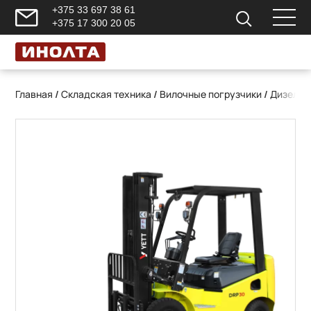
+375 33 697 38 61
+375 17 300 20 05
Главная
/
Складская техника
/
Вилочные погрузчики
/
Дизельн