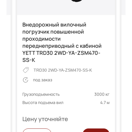
-
Внедорожный вилочный
В
погрузчик повышенной
п
ым
проходимости
п
переднеприводный с кабиной
п
YETT TRD30 2WD-YA-ZSM470-
2
SS-K
TRD30 2WD-YA-ZSM470-SS-K
под заказ
 кг
Гр
8 м
Грузоподъемность
3000 кг
Вы
Высота подъема вил
4.7 м
Цену уточняйте
Ц