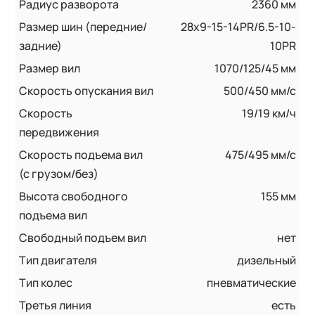
Радиус разворота
2360 мм
Размер шин (передние/
28x9-15-14PR/6.5-10-
задние)
10PR
Размер вил
1070/125/45 мм
Скорость опускания вил
500/450 мм/с
Скорость
19/19 км/ч
передвижения
Скорость подъема вил
475/495 мм/с
(с грузом/без)
Высота свободного
155 мм
подъема вил
Свободный подъем вил
нет
Тип двигателя
дизельный
Тип колес
пневматические
Третья линия
есть