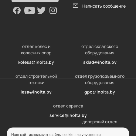
Написать сообщение
отдел колес и
отдел складского
колесных опор
оборудования
kolesa@inolta.by
sklad@inolta.by
отдел строительной
отдел грузоподъемного
техники
оборудования
lesa@inolta.by
gpo@inolta.by
отдел сервиса
service@inolta.by
дилерский отдел
opt@inolta.by
Наш сайт использует файлы cookie для улучшения