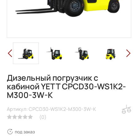
Дизельный погрузчик с
кабиной YETT CPCD30-WS1K2-
M300-3W-K
Артикул: CPCD30-WS1K2-M300-3W-K
(
0
)
под заказ