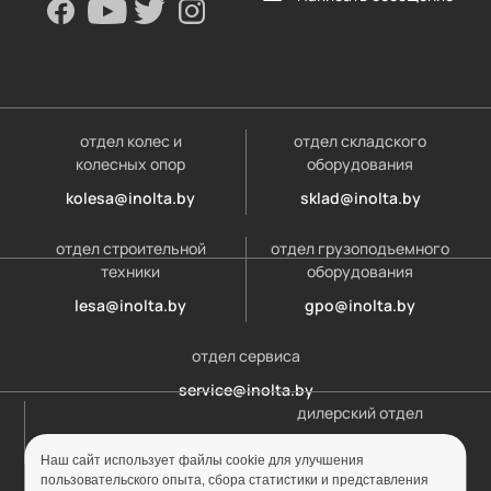
отдел колес и
отдел складского
колесных опор
оборудования
kolesa@inolta.by
sklad@inolta.by
отдел строительной
отдел грузоподъемного
техники
оборудования
lesa@inolta.by
gpo@inolta.by
отдел сервиса
service@inolta.by
дилерский отдел
opt@inolta.by
Наш сайт использует файлы cookie для улучшения
пользовательского опыта, сбора статистики и представления