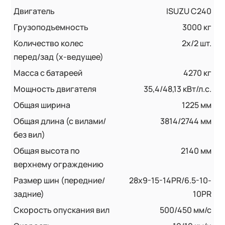
Двигатель
ISUZU C240
Грузоподъемность
3000 кг
Количество колес
2х/2 шт.
перед/зад (x-ведущее)
Масса с батареей
4270 кг
Мощность двигателя
35,4/48,13 кВт/л.с.
Общая ширина
1225 мм
Общая длина (с вилами/
3814/2744 мм
без вил)
Общая высота по
2140 мм
верхнему ограждению
Размер шин (передние/
28х9-15-14PR/6.5-10-
задние)
10PR
Скорость опускания вил
500/450 мм/с