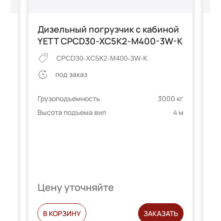
Дизельный погрузчик с кабиной
Б
YETT CPCD30-XC5K2-M400-3W-K
Y
ый
CPCD30-XC5K2-M400-3W-K
под заказ
Грузоподъемность
3000 кг
Гр
Высота подъема вил
4 м
Вы
 кг
3 м
Цену уточняйте
Ц
Ь
В КОРЗИНУ
ЗАКАЗАТЬ