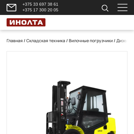
+375 33 697 38 61
+375 17 300 20 05
Главная
/
Складская техника
/
Вилочные погрузчики
/
Дизельн