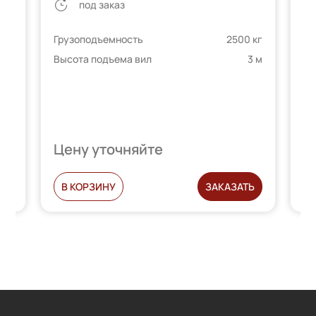
под заказ
 кг
Грузоподъемность
2500 кг
Гр
4 м
Высота подъема вил
3 м
Вы
Цену уточняйте
Ц
Ь
В КОРЗИНУ
ЗАКАЗАТЬ