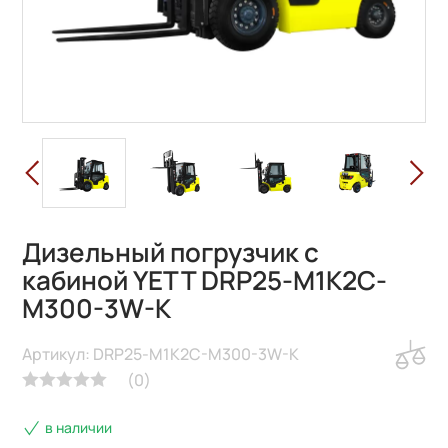
Дизельный погрузчик с
кабиной YETT DRP25-M1K2C-
M300-3W-K
Артикул: DRP25-M1K2C-M300-3W-K
(
0
)
в наличии