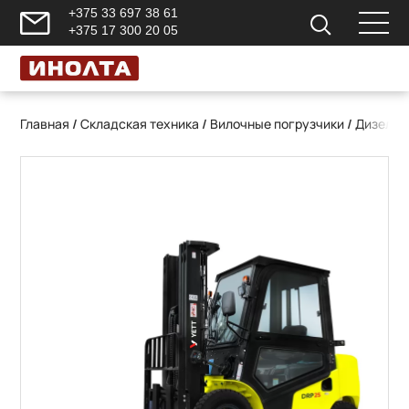
+375 33 697 38 61
+375 17 300 20 05
Главная
/
Складская техника
/
Вилочные погрузчики
/
Дизельн