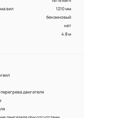
18/18 км/ч
ма вил
1210 мм
бензиновый
нет
4.8 м
и вил
перегрева двигателя
е
еля
ие двигателя при отсутствии