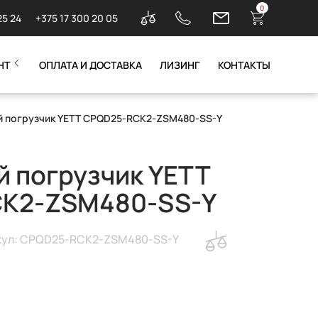
0
25 24
+375 17 300 20 05
НТ
ОПЛАТА И ДОСТАВКА
ЛИЗИНГ
КОНТАКТЫ
й погрузчик YETT CPQD25-RCK2-ZSM480-SS-Y
 погрузчик YETT
K2-ZSM480-SS-Y
кул: CPQD25-RCK2-ZSM480-SS-Y