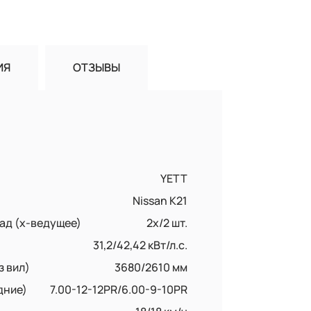
ИЯ
ОТЗЫВЫ
YETT
Nissan K21
ад (x-ведущее)
2х/2 шт.
31,2/42,42 кВт/л.с.
з вил)
3680/2610 мм
дние)
7.00-12-12PR/6.00-9-10PR