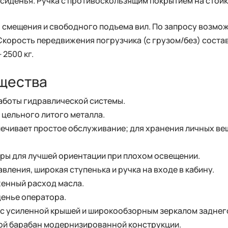
сиденья. Ручка с противоскользящим покрытием на стойк
 смещения и свободного подъема вил. По запросу возм
орость передвижения погрузчика (с грузом/без) составл
 2500 кг.
щества
аботы гидравлической системы.
 цельного литого металла.
печивает простое обслуживание; для хранения личных в
ры для лучшей ориентации при плохом освещении.
ления, широкая ступенька и ручка на входе в кабину.
енный расход масла.
денье оператора.
с усиленной крышей и широкообзорным зеркалом заднего
ой барабан модернизированной конструкции.