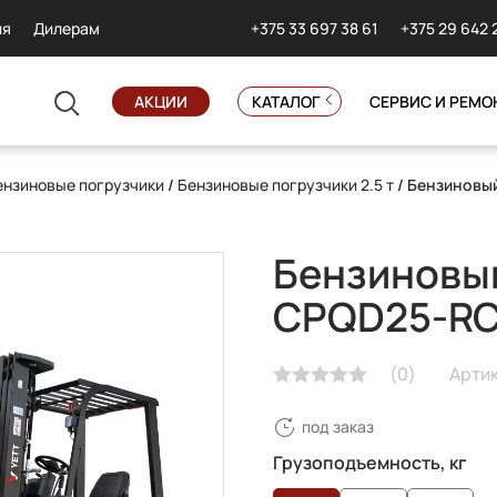
+375 33 697 38 61
+375 29 642 
ия
Дилерам
АКЦИИ
КАТАЛОГ
СЕРВИС И РЕМО
ензиновые погрузчики
/
Бензиновые погрузчики 2.5 т
/ Бензиновы
Бензиновый
CPQD25-RC
(
0
)
Арти
под заказ
Грузоподъемность, кг