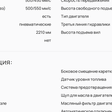
500/450 мм/с
Скорость передвижения
ез)
500/550 мм/с
Высота свободного подъе
есть
Тип двигателя
пневматические
Третья линия гидравлики
2210 мм
Высота подъема вил
нет
ция:
Боковое смещение каретк
Датчик уровня топлива
Система предотвращения 
Щуп для масла в двигател
узле
Масляный фильтр двигат
Автоматическое отключен