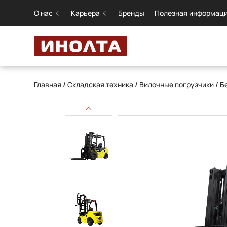
О нас
Карьера
Бренды
Полезная информац
Главная
/
Складская техника
/
Вилочные погрузчики
/
Б