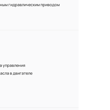
лным гидравлическим приводом
а управления
асла в двигателе