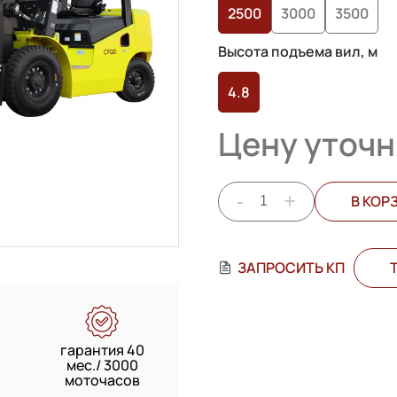
2500
3000
3500
Высота подъема вил, м
4.8
Цену уточн
-
+
В КОР
ЗАПРОСИТЬ КП
гарантия 40
мес./ 3000
моточасов