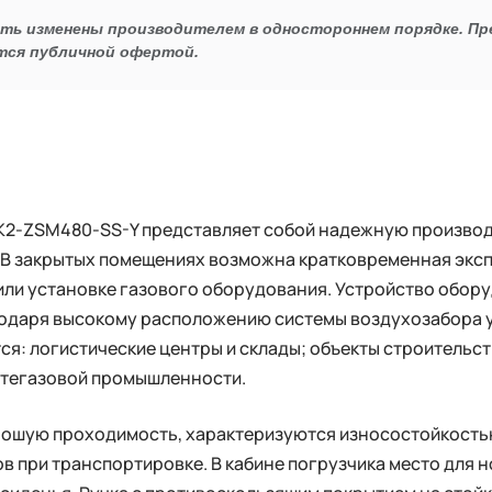
ыть изменены производителем в одностороннем порядке. П
тся публичной офертой.
K2-ZSM480-SS-Y представляет собой надежную производ
 В закрытых помещениях возможна кратковременная эксп
ли установке газового оборудования. Устройство обор
годаря высокому расположению системы воздухозабора у
я: логистические центры и склады; объекты строительст
фтегазовой промышленности.
ошую проходимость, характеризуются износостойкость
в при транспортировке. В кабине погрузчика место для 