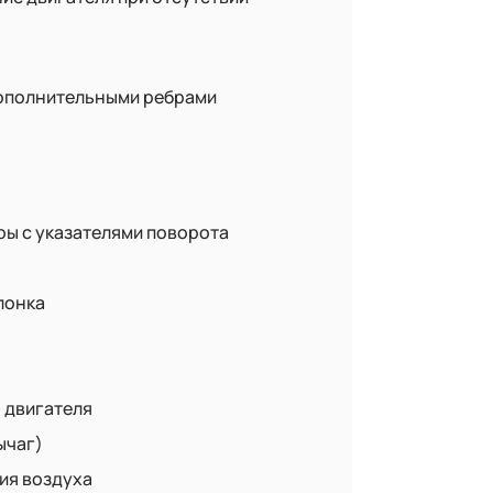
дополнительными ребрами
ы с указателями поворота
лонка
 двигателя
ычаг)
ия воздуха