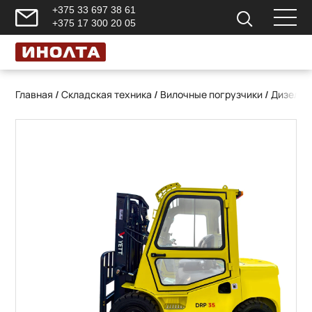
+375 33 697 38 61
+375 17 300 20 05
Главная
/
Складская техника
/
Вилочные погрузчики
/
Дизельн