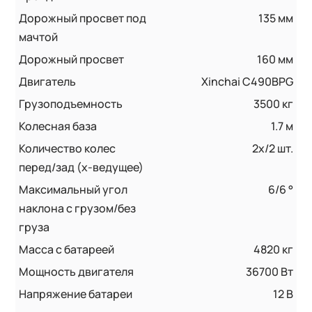
Дорожный просвет под
135 мм
мачтой
Дорожный просвет
160 мм
Двигатель
Xinchai C490BPG
Грузоподъемность
3500 кг
Колесная база
1.7 м
Количество колес
2x/2 шт.
перед/зад (x-ведущее)
Максимальный угол
6/6 °
наклона с грузом/без
груза
Масса с батареей
4820 кг
Мощность двигателя
36700 Вт
Напряжение батареи
12 B