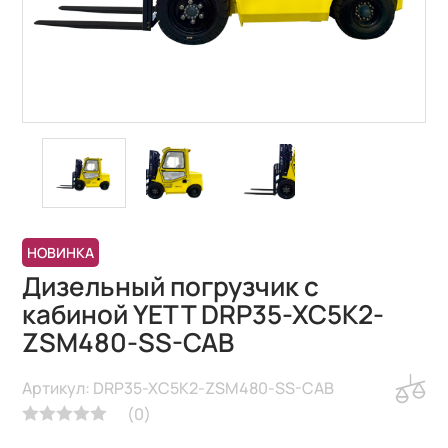
НОВИНКА
Дизельный погрузчик с
кабиной YETT DRP35-XC5K2-
ZSM480-SS-CAB
Артикул: DRP35-XC5K2-ZSM480-SS-CAB
(
0
)