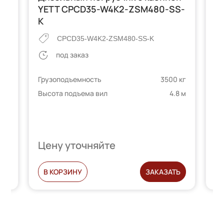
YETT CPCD35-W4K2-ZSM480-SS-
Y
K
CPCD35-W4K2-ZSM480-SS-K
K
под заказ
Гр
Грузоподъемность
3500 кг
Вы
Высота подъема вил
4.8 м
 кг
3 м
Цену уточняйте
Ц
Ь
В КОРЗИНУ
ЗАКАЗАТЬ