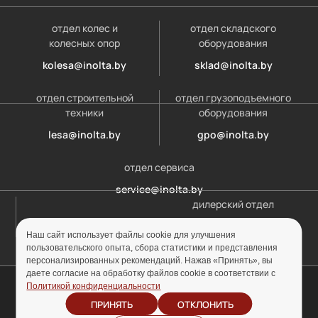
отдел колес и
отдел складского
колесных опор
оборудования
kolesa@inolta.by
sklad@inolta.by
отдел строительной
отдел грузоподъемного
техники
оборудования
lesa@inolta.by
gpo@inolta.by
отдел сервиса
service@inolta.by
дилерский отдел
opt@inolta.by
Наш сайт использует файлы cookie для улучшения
пользовательского опыта, сбора статистики и представления
персонализированных рекомендаций. Нажав «Принять», вы
даете согласие на обработку файлов cookie в соответствии с
© ООО «Инолта» 2010-2026 г. УНП 691302759
Политикой конфиденциальности
ПРИНЯТЬ
ОТКЛОНИТЬ
Отзыв согласия на
Политика