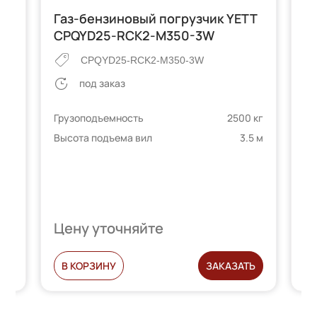
Газ-бензиновый погрузчик YETT
Д
CPQYD25-RCK2-M350-3W
C
ый
CPQYD25-RCK2-M350-3W
под заказ
Грузоподъемность
2500 кг
Гр
Высота подъема вил
3.5 м
Вы
 кг
3 м
Цену уточняйте
Ц
Ь
В КОРЗИНУ
ЗАКАЗАТЬ