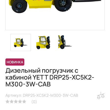
НОВИНКА
Дизельный погрузчик с
кабиной YETT DRP25-XC5K2-
M300-3W-CAB
Артикул: DRP25-XC5K2-M300-3W-CAB
(
0
)