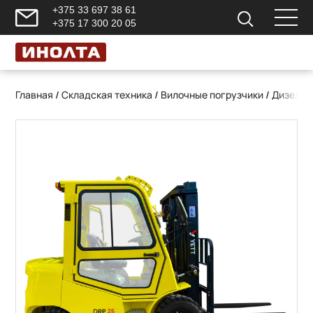
+375 33 697 38 61
+375 17 300 20 05
Главная
/
Складская техника
/
Вилочные погрузчики
/
Дизельн