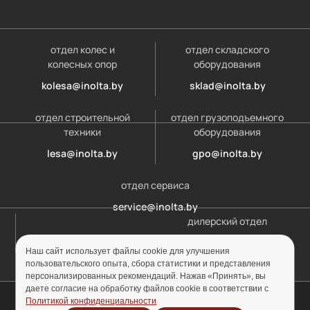
отдел колес и
отдел складского
колесных опор
оборудования
kolesa@inolta.by
sklad@inolta.by
отдел строительной
отдел грузоподъемного
техники
оборудования
lesa@inolta.by
gpo@inolta.by
отдел сервиса
service@inolta.by
дилерский отдел
opt@inolta.by
Наш сайт использует файлы cookie для улучшения
пользовательского опыта, сбора статистики и представления
персонализированных рекомендаций. Нажав «Принять», вы
даете согласие на обработку файлов cookie в соответствии с
© ООО «Инолта» 2010-2026 г. УНП 691302759
Политикой конфиденциальности