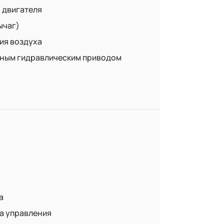
 двигателя
ычаг)
ия воздуха
лным гидравлическим приводом
а
а управления