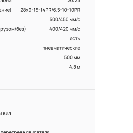
клона
20/25
дние)
28x9-15-14PR/6.5-10-10PR
500/450 мм/с
грузом/без)
400/420 мм/с
есть
пневматические
500 мм
4.8 м
и вил
перегрева двигателя