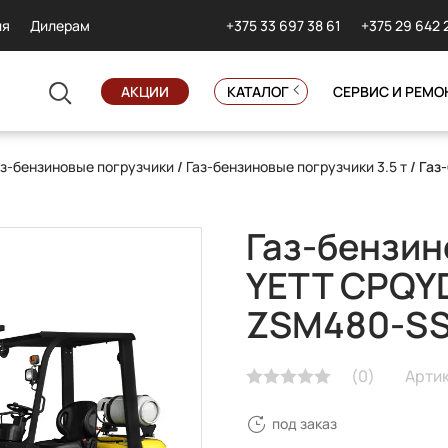
+375 33 697 38 61
+375 29 642 
ия
Дилерам
АКЦИИ
КАТАЛОГ
СЕРВИС И РЕМО
аз-бензиновые погрузчики
/
Газ-бензиновые погрузчики 3.5 т
/ Газ
Газ-бензин
YETT CPQY
ZSM480-S
(
0
)
Арти
под заказ