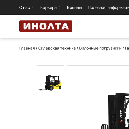
О нас
Карьера
Бренды
Полезная информац
Главная
/
Складская техника
/
Вилочные погрузчики
/
Г