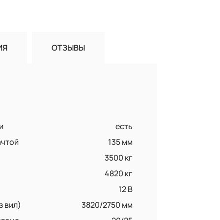
ИЯ
ОТЗЫВЫ
и
есть
ачтой
135 мм
3500 кг
4820 кг
12 B
з вил)
3820/2750 мм