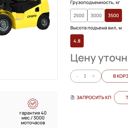
Грузоподъемность, кг
2500
3000
3500
Высота подъема вил, м
4.8
Цену уточн
-
+
В КОР
ЗАПРОСИТЬ КП
гарантия 40
мес./ 3000
моточасов