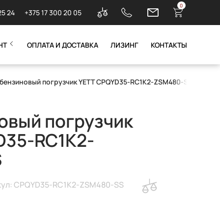
0
25 24
+375 17 300 20 05
НТ
ОПЛАТА И ДОСТАВКА
ЛИЗИНГ
КОНТАКТЫ
-бензиновый погрузчик YETT CPQYD35-RC1K2-ZSM480-SS
овый погрузчик
D35-RC1K2-
S
кул: CPQYD35-RC1K2-ZSM480-SS