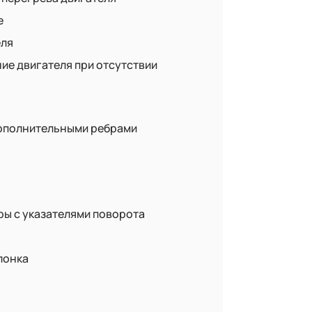
е
еля
ие двигателя при отсутствии
дополнительными ребрами
ы с указателями поворота
лонка