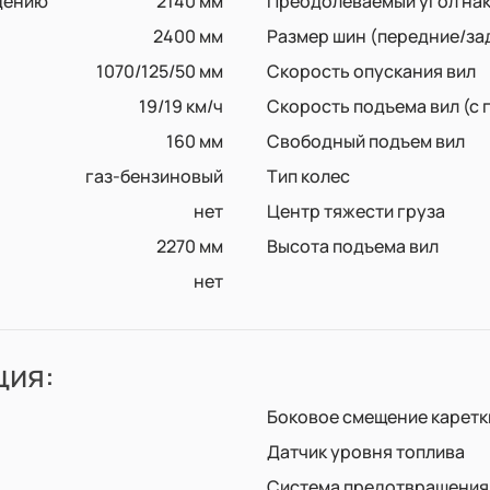
дению
2140 мм
Преодолеваемый угол на
2400 мм
Размер шин (передние/за
1070/125/50 мм
Скорость опускания вил
19/19 км/ч
Скорость подъема вил (с 
160 мм
Свободный подъем вил
газ-бензиновый
Тип колес
нет
Центр тяжести груза
2270 мм
Высота подъема вил
нет
ция:
Боковое смещение каретк
Датчик уровня топлива
Система предотвращения 