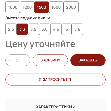
опроса
1000
1200
1500
1600
2000
пользователей
Высота подъема вил, м
2.5
3.3
3.5
3.6
4.5
5
5.6
Цену уточняйте
-
+
В КОРЗИНУ
ЗАКАЗАТЬ
ЗАПРОСИТЬ КП
ХАРАКТЕРИСТИКИ И