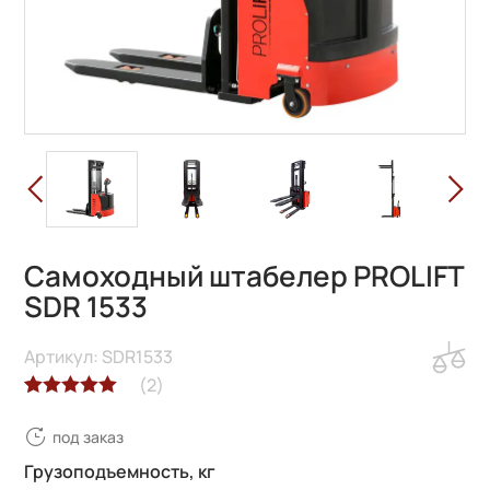
Самоходный штабелер PROLIFT
SDR 1533
Артикул: SDR1533
(
2
)
Рейтинг
2
под заказ
5.00
из 5 на
основе
Грузоподъемность, кг