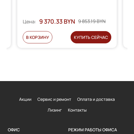
9 370.33 BYN
Ц
9 853.19 BYN
Цена:
С
В КОРЗИНУ
КУПИТЬ СЕЙЧАС
Акции
Сервис и ремонт
Оплата и доставка
Лизинг
Контакты
ОФИС
РЕЖИМ РАБОТЫ ОФИСА