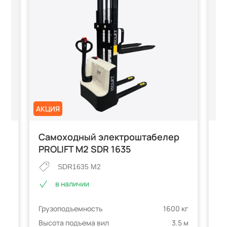
АКЦИЯ
р
Самоходный электроштабелер
С
PROLIFT M2 SDR 1635
S
SDR1635 M2
в наличии
Гр
 кг
Грузоподъемность
1600 кг
Вы
5 м
Высота подъема вил
3.5 м