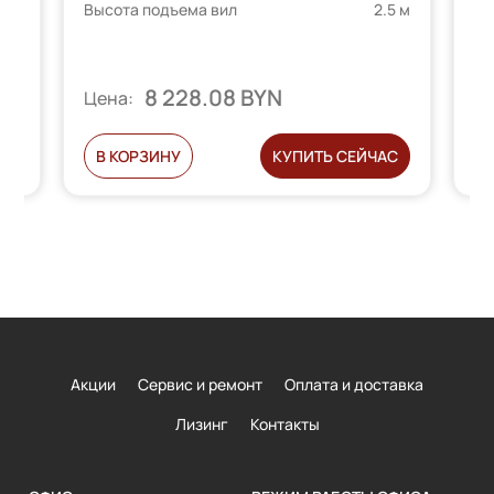
Вы
5 м
Высота подъема вил
2.5 м
8 228.08 BYN
Ц
Цена:
С
В КОРЗИНУ
КУПИТЬ СЕЙЧАС
Акции
Сервис и ремонт
Оплата и доставка
Лизинг
Контакты