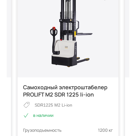
р
Самоходный электроштабелер
С
PROLIFT M2 SDR 1225 li-ion
S
SDR1225 M2 Li-ion
в наличии
Гр
 кг
Грузоподъемность
1200 кг