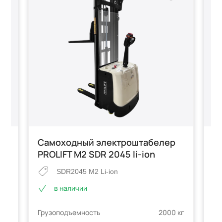
T
Самоходный электроштабелер
С
PROLIFT M2 SDR 2045 li-ion
P
SDR2045 M2 Li-ion
в наличии
е
 кг
Грузоподъемность
2000 кг
Гр