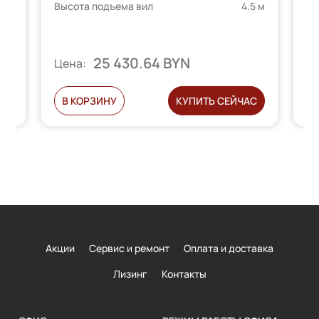
5 м
телей
Высота подъема вил
4.5 м
Вы
25 430.64 BYN
Цена:
Ц
Ь
В КОРЗИНУ
КУПИТЬ СЕЙЧАС
Акции
Сервис и ремонт
Оплата и доставка
Лизинг
Контакты