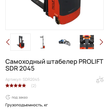
Самоходный штабелер PROLIFT
SDR 2045
Артикул: SDR2045
(
2
)
Рейтинг
2
под заказ
5.00
из 5 на
основе
Грузоподъемность, кг