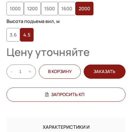
опроса
1000
1200
1500
1600
2000
пользователей
Высота подъема вил, м
3.6
4.5
Цену уточняйте
-
+
В КОРЗИНУ
ЗАКАЗАТЬ
ЗАПРОСИТЬ КП
ХАРАКТЕРИСТИКИ И