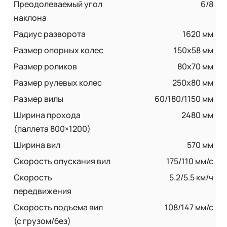
Преодолеваемый угол
6/8
наклона
Радиус разворота
1620 мм
Размер опорных колес
150х58 мм
Размер роликов
80х70 мм
Размер рулевых колес
250х80 мм
Размер вилы
60/180/1150 мм
Ширина прохода
2480 мм
(паллета 800×1200)
Ширина вил
570 мм
Скорость опускания вил
175/110 мм/с
Скорость
5.2/5.5 км/ч
передвижения
Скорость подъема вил
108/147 мм/с
(с грузом/без)