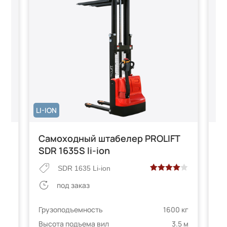
LI-ION
р
Самоходный штабелер PROLIFT
С
SDR 1635S li-ion
S
SDR 1635 Li-ion
Рейтинг
2
под заказ
4.00
из 5
на основе
Грузоподъемность
1600 кг
Гр
опроса
 кг
Высота подъема вил
3.5 м
Вы
пользователей