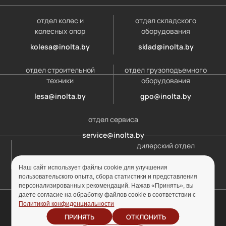
отдел колес и
отдел складского
колесных опор
оборудования
kolesa@inolta.by
sklad@inolta.by
отдел строительной
отдел грузоподъемного
техники
оборудования
lesa@inolta.by
gpo@inolta.by
отдел сервиса
service@inolta.by
дилерский отдел
opt@inolta.by
Наш сайт использует файлы cookie для улучшения
пользовательского опыта, сбора статистики и представления
персонализированных рекомендаций. Нажав «Принять», вы
даете согласие на обработку файлов cookie в соответствии с
© ООО «Инолта» 2010-2026 г. УНП 691302759
Политикой конфиденциальности
ПРИНЯТЬ
ОТКЛОНИТЬ
Отзыв согласия на