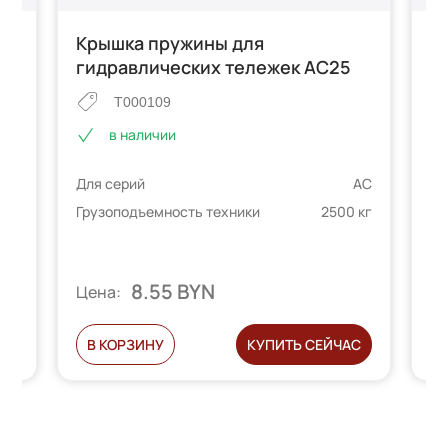
Крышка пружины для
Р
гидравлических тележек AC25
T000109
в наличии
Дл
DF
Для серий
AC
Гр
 кг
Грузоподъемность техники
2500 кг
8.55 BYN
Цена:
Ц
С
В КОРЗИНУ
КУПИТЬ СЕЙЧАС