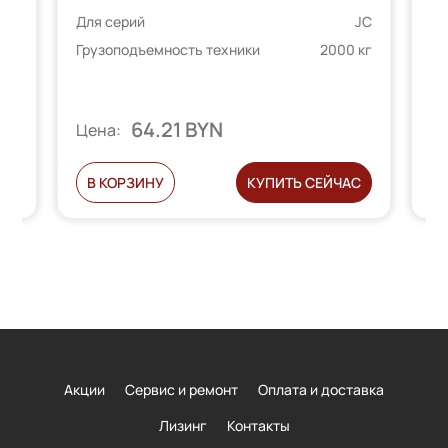
Для серий
JC
AC
Грузоподъемность техники
2000 кг
 кг
64.21 BYN
Цена:
Ц
С
В КОРЗИНУ
КУПИТЬ СЕЙЧАС
Акции
Сервис и ремонт
Оплата и доставка
Лизинг
Контакты