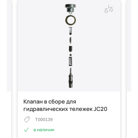
а
Клапан в сборе для
Р
гидравлических тележек JC20
г
T000139
в наличии