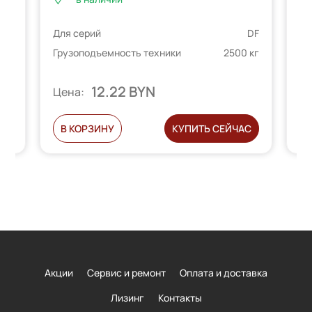
Дл
DF
Для серий
DF
Гр
 кг
Грузоподъемность техники
2500 кг
12.22 BYN
Цена:
Ц
С
В КОРЗИНУ
КУПИТЬ СЕЙЧАС
Акции
Сервис и ремонт
Оплата и доставка
Лизинг
Контакты