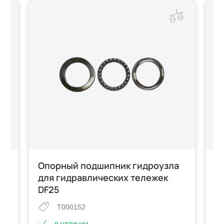
Опорный подшипник гидроузла
П
для гидравлических тележек
г
DF25
T000152
в наличии