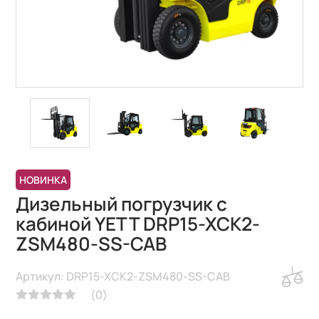
НОВИНКА
Дизельный погрузчик с
кабиной YETT DRP15-XCK2-
ZSM480-SS-CAB
Артикул: DRP15-XCK2-ZSM480-SS-CAB
(
0
)