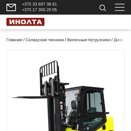
+375 33 697 38 61
+375 17 300 20 05
Главная
/
Складская техника
/
Вилочные погрузчики
/
Дизельн