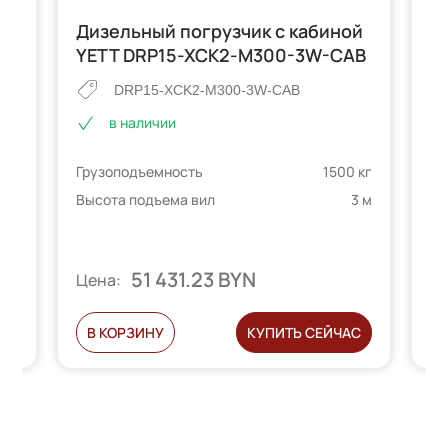
й
Дизельный погрузчик с кабиной
Д
YETT DRP15-XCK2-M300-3W-CAB
C
DRP15-XCK2-M300-3W-CAB
в наличии
Гр
Грузоподъемность
1500 кг
 кг
Вы
Высота подъема вил
3 м
6 м
51 431.23 BYN
Ц
Цена:
Ь
В КОРЗИНУ
КУПИТЬ СЕЙЧАС