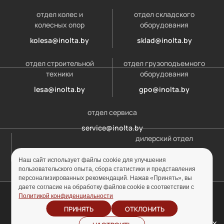
отдел колес и
отдел складского
колесных опор
оборудования
kolesa@inolta.by
sklad@inolta.by
отдел строительной
отдел грузоподъемного
техники
оборудования
lesa@inolta.by
gpo@inolta.by
отдел сервиса
service@inolta.by
дилерский отдел
opt@inolta.by
Наш сайт использует файлы cookie для улучшения
пользовательского опыта, сбора статистики и представления
персонализированных рекомендаций. Нажав «Принять», вы
даете согласие на обработку файлов cookie в соответствии с
© ООО «Инолта» 2010-2026 г. УНП 691302759
Политикой конфиденциальности
ПРИНЯТЬ
ОТКЛОНИТЬ
Отзыв согласия на
Политика
обработку персональных