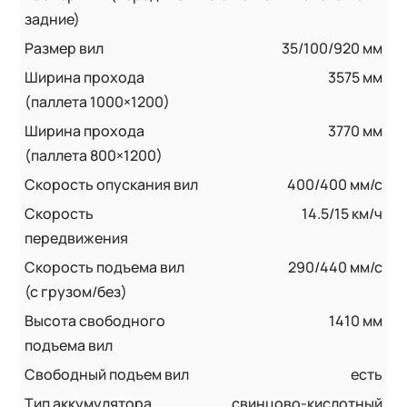
задние)
Размер вил
35/100/920 мм
Ширина прохода
3575 мм
(паллета 1000×1200)
Ширина прохода
3770 мм
(паллета 800×1200)
Скорость опускания вил
400/400 мм/с
Скорость
14.5/15 км/ч
передвижения
Скорость подъема вил
290/440 мм/с
(с грузом/без)
Высота свободного
1410 мм
подъема вил
Свободный подъем вил
есть
Тип аккумулятора
свинцово-кислотный