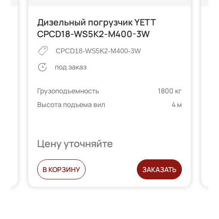
T
Дизельный погрузчик YETT
Д
CPCD18-WS5K2-M400-3W
Y
CPCD18-WS5K2-M400-3W
под заказ
 кг
Грузоподъемность
1800 кг
Гр
8 м
Высота подъема вил
4 м
Вы
Цену уточняйте
Ц
С
В КОРЗИНУ
ЗАКАЗАТЬ