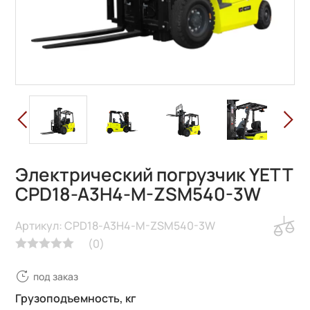
Электрический погрузчик YETT
CPD18-A3H4-M-ZSM540-3W
Артикул: CPD18-A3H4-M-ZSM540-3W
(
0
)
под заказ
Грузоподъемность, кг