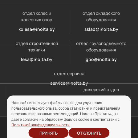
отдел колес и
отдел складского
колесных опор
оборудования
kolesa@inolta.by
sklad@inolta.by
отдел строительной
отдел грузоподъемного
техники
оборудования
lesa@inolta.by
gpo@inolta.by
отдел сервиса
service@inolta.by
дилерский отдел
opt@inolta.by
Наш сайт использует файлы cookie для улучшения
пользовательского опыта, сбора статистики и представления
персонализированных рекомендаций. Нажав «Принять», вы
даете согласие на обработку файлов cookie в соответствии с
© ООО «Инолта» 2010-2026 г. УНП 691302759
Политикой конфиденциальности
ПРИНЯТЬ
ОТКЛОНИТЬ
Отзыв согласия на