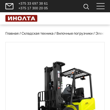
+375 33 697 38 61
+375 17 300 20 05
Главная
/
Складская техника
/
Вилочные погрузчики
/
Электри