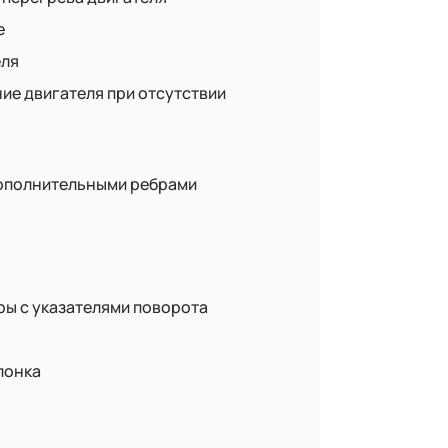
е
еля
ие двигателя при отсутствии
дополнительными ребрами
ы с указателями поворота
лонка