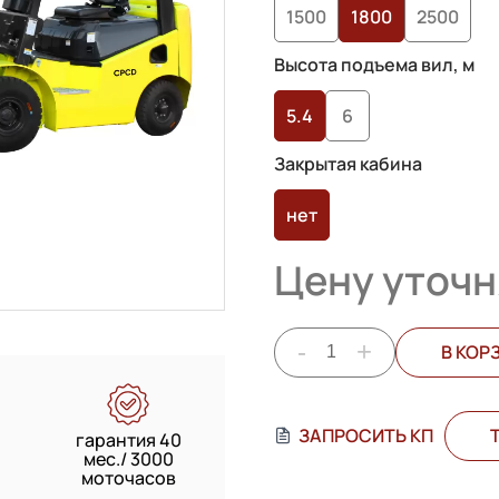
1500
1800
2500
Высота подъема вил, м
5.4
6
Закрытая кабина
нет
Цену уточн
-
+
В КОР
ЗАПРОСИТЬ КП
гарантия 40
мес./ 3000
моточасов