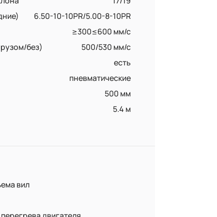
клона
17/19
дние)
6.50-10-10PR/5.00-8-10PR
≥300≤600 мм/с
грузом/без)
500/530 мм/с
есть
пневматические
500 мм
5.4 м
ема вил
перегрева двигателя