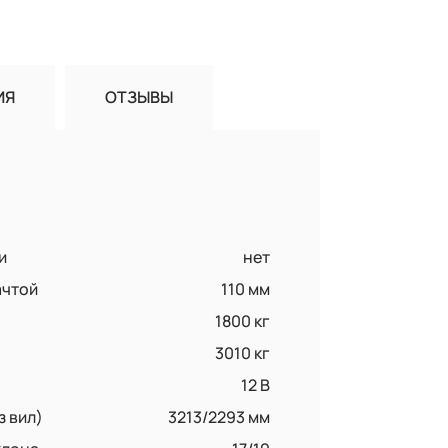
ИЯ
ОТЗЫВЫ
и
нет
ачтой
110 мм
1800 кг
3010 кг
12 B
з вил)
3213/2293 мм