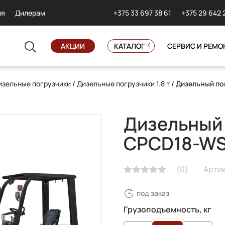
+375 33 697 38 61
+375 29 642 
ия
Дилерам
АКЦИИ
КАТАЛОГ
СЕРВИС И РЕМО
изельные погрузчики
/
Дизельные погрузчики 1.8 т
/ Дизельный п
Дизельный 
CPCD18-W
(
0
)
Арти
под заказ
Грузоподъемность, кг