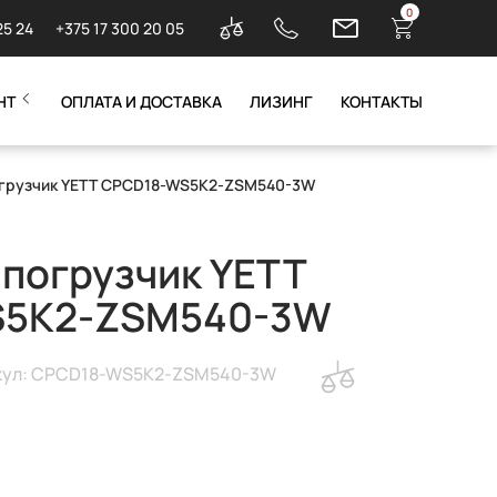
0
25 24
+375 17 300 20 05
НТ
ОПЛАТА И ДОСТАВКА
ЛИЗИНГ
КОНТАКТЫ
огрузчик YETT CPCD18-WS5K2-ZSM540-3W
погрузчик YETT
S5K2-ZSM540-3W
кул: CPCD18-WS5K2-ZSM540-3W