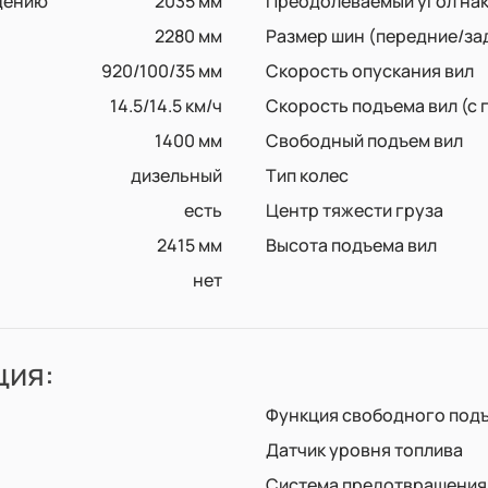
дению
2035 мм
Преодолеваемый угол на
2280 мм
Размер шин (передние/за
920/100/35 мм
Скорость опускания вил
14.5/14.5 км/ч
Скорость подъема вил (с 
1400 мм
Свободный подъем вил
дизельный
Тип колес
есть
Центр тяжести груза
2415 мм
Высота подъема вил
нет
ция:
Функция свободного подъ
Датчик уровня топлива
Система предотвращения 