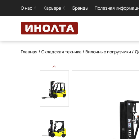
О нас
Карьера
Бренды
Полезная информац
Главная
/
Складская техника
/
Вилочные погрузчики
/
Д