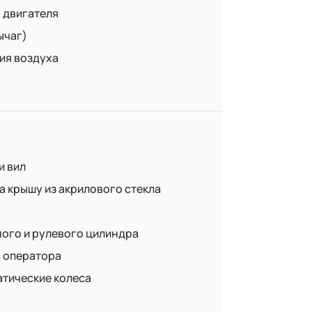
 двигателя
ычаг)
ия воздуха
и вил
а крышу из акрилового стекла
ого и рулевого цилиндра
 оператора
тические колеса