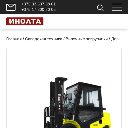
+375 33 697 38 61
+375 17 300 20 05
Главная
/
Складская техника
/
Вилочные погрузчики
/
Дизельн