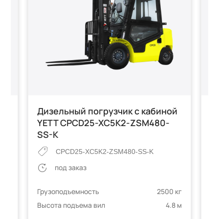
Дизельный погрузчик с кабиной
Б
YETT CPCD25-XC5K2-ZSM480-
C
SS-K
CPCD25-XC5K2-ZSM480-SS-K
под заказ
 кг
Гр
Грузоподъемность
2500 кг
6 м
Вы
Высота подъема вил
4.8 м