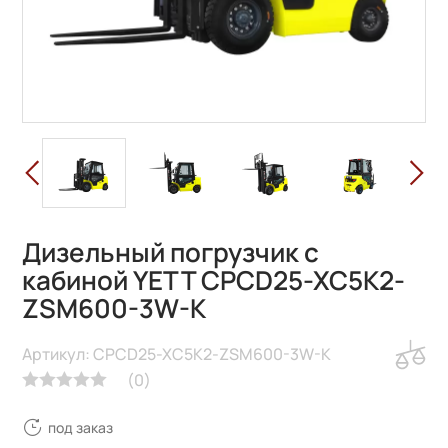
Дизельный погрузчик с
кабиной YETT CPCD25-XC5K2-
ZSM600-3W-K
Артикул: CPCD25-XC5K2-ZSM600-3W-K
(
0
)
под заказ