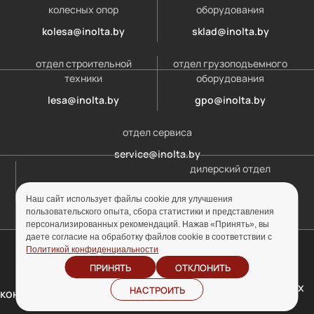
колесных опор
оборудования
kolesa@inolta.by
sklad@inolta.by
отдел строительной
отдел грузоподъемного
техники
оборудования
lesa@inolta.by
gpo@inolta.by
отдел сервиса
service@inolta.by
дилерский отдел
opt@inolta.by
Наш сайт использует файлы cookie для улучшения
пользовательского опыта, сбора статистики и представления
персонализированных рекомендаций. Нажав «Принять», вы
даете согласие на обработку файлов cookie в соответствии с
© ООО «Инолта» 2010-2026 г. УНП 691302759
Политикой конфиденциальности
ПРИНЯТЬ
ОТКЛОНИТЬ
Отзыв согласия на
Политика
обработку персональных
НАСТРОИТЬ
конфиденциальности
данных