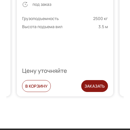
под заказ
Грузоподъемность
2500 кг
Гр
 кг
Высота подъема вил
3.5 м
Вы
3 м
Цену уточняйте
Ц
Ь
В КОРЗИНУ
ЗАКАЗАТЬ