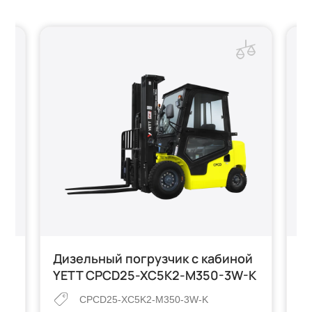
к
Дизельный погрузчик с кабиной
Б
ми
YETT CPCD25-XC5K2-M350-3W-K
Y
CPCD25-XC5K2-M350-3W-K