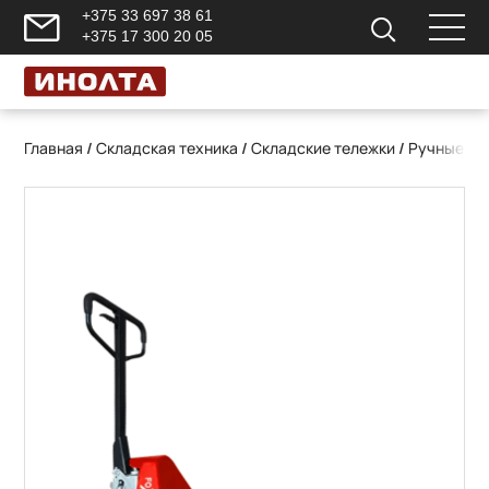
+375 33 697 38 61
+375 17 300 20 05
Главная
/
Складская техника
/
Складские тележки
/
Ручные ги