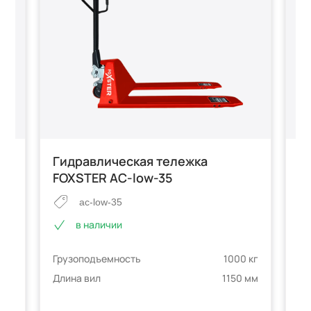
Гидравлическая тележка
Н
FT
FOXSTER AC-low-35
г
A
ac-low-35
в наличии
Грузоподъемность
1000 кг
Гр
 кг
Длина вил
1150 мм
Дл
 мм