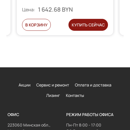
1 642.68 BYN
Ц
Цена:
Ь
В КОРЗИНУ
КУПИТЬ СЕЙЧАС
Акции
Сервис и ремонт
Оплата и доставка
Лизинг
Контакты
ОФИС
РЕЖИМ РАБОТЫ ОФИСА
223060 Минская обл.,
Пн-Пт 8:00 - 17:00