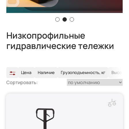
Низкопрофильные
гидравлические тележки
Цена
Наличие
Грузоподъемность, кг
Высота п
Сортировать: