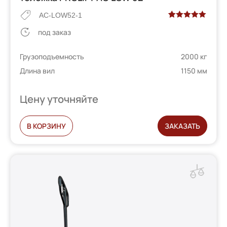
AC-LOW52-1
Рейтинг
2
под заказ
5.00
из 5 на
основе
Грузоподъемность
2000 кг
опроса
Длина вил
1150 мм
пользователей
Цену уточняйте
В КОРЗИНУ
ЗАКАЗАТЬ