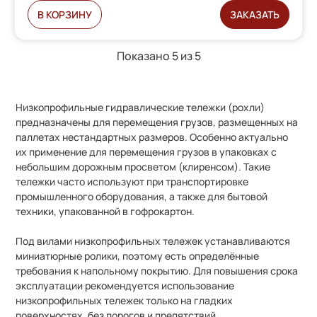
В КОРЗИНУ
ЗАКАЗАТЬ
Показано 5 из
5
Низкопрофильн
ые
гидравлическ
ие
тележк
и
(рохл
и
)
предназначен
ы
для перемещения грузов, размещенных на
паллетах нестандартных размеров. Особенно актуально
их
применение для перемещения грузов в упаковках с
небольшим дорожным просветом (клиренсом).
Такие
тележки
часто используют при транспортировке
промышленного оборудования, а также для бытовой
техники, упакованной в гофрокартон.
Под вилами низкопрофильных тележек устанавливаются
миниатюрные ролики, поэтому есть определённые
требования к напольному покрытию. Для повышения срока
эксплуатации рекомендуется использование
низкопрофильных тележек только на гладких
поверхностях, без порогов и препятствий.