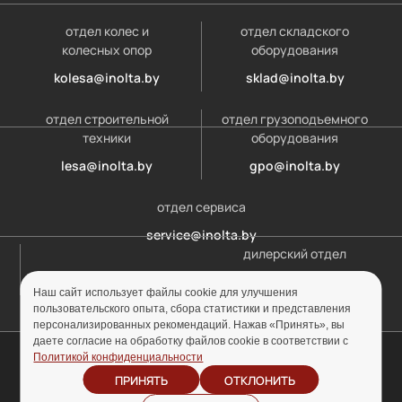
отдел колес и
отдел складского
колесных опор
оборудования
kolesa@inolta.by
sklad@inolta.by
отдел строительной
отдел грузоподъемного
техники
оборудования
lesa@inolta.by
gpo@inolta.by
отдел сервиса
service@inolta.by
дилерский отдел
opt@inolta.by
Наш сайт использует файлы cookie для улучшения
пользовательского опыта, сбора статистики и представления
персонализированных рекомендаций. Нажав «Принять», вы
даете согласие на обработку файлов cookie в соответствии с
© ООО «Инолта» 2010-2026 г. УНП 691302759
Политикой конфиденциальности
ПРИНЯТЬ
ОТКЛОНИТЬ
Отзыв согласия на
Политика