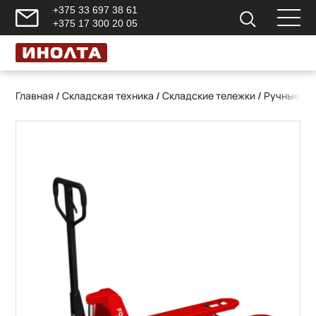
+375 33 697 38 61
+375 17 300 20 05
Главная
/
Складская техника
/
Складские тележки
/
Ручные ги