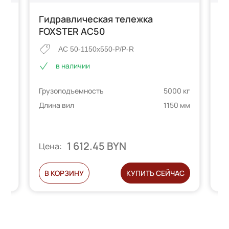
FT
Гидравлическая тележка
Г
FOXSTER AC50
A
AC 50-1150x550-P/P-R
в наличии
 на
 кг
Грузоподъемность
5000 кг
Гр
телей
 мм
Длина вил
1150 мм
Дл
1 612.45 BYN
Цена:
Ц
С
В КОРЗИНУ
КУПИТЬ СЕЙЧАС