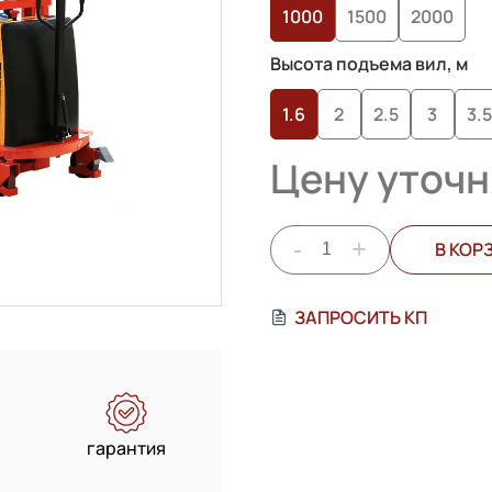
1000
1500
2000
пользователей
Высота подъема вил, м
1.6
2
2.5
3
3.5
Цену уточн
-
+
В КОР
ЗАПРОСИТЬ КП
гарантия