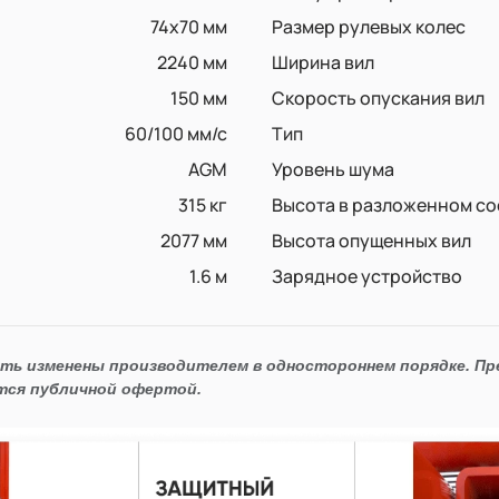
74x70 мм
Размер рулевых колес
2240 мм
Ширина вил
150 мм
Скорость опускания вил
60/100 мм/с
Тип
AGM
Уровень шума
315 кг
Высота в разложенном со
2077 мм
Высота опущенных вил
1.6 м
Зарядное устройство
ыть изменены производителем в одностороннем порядке. П
тся публичной офертой.