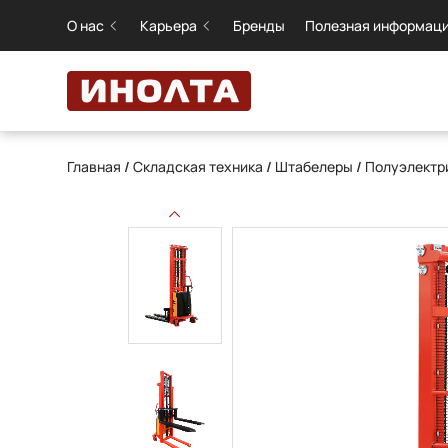
О нас
Карьера
Бренды
Полезная информац
Главная
/
Складская техника
/
Штабелеры
/
Полуэлектр