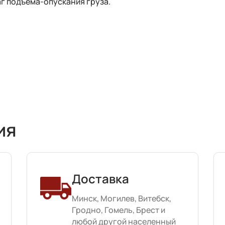
аг подъема-опускания груза.
ия
Доставка
Минск, Могилев, Витебск,
Гродно, Гомель, Брест и
любой другой населенный