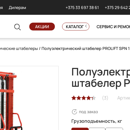
+375 33 697 38 61
+375 29 642 
ия
Дилерам
АКЦИИ
КАТАЛОГ
СЕРВИС И РЕМО
ические штабелеры
/ Полуэлектрический штабелер PROLIFT SPN 
Полуэлект
штабелер P
(
3
)
Артик
Рейтинг
3
под заказ
4.33
из 5
на основе
Грузоподъемность, кг
опроса