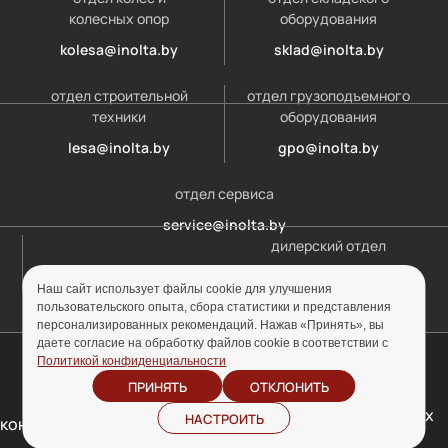
колесных опор
оборудования
kolesa@inolta.by
sklad@inolta.by
отдел строительной
отдел грузоподъемного
техники
оборудования
lesa@inolta.by
gpo@inolta.by
отдел сервиса
service@inolta.by
дилерский отдел
opt@inolta.by
Наш сайт использует файлы cookie для улучшения
пользовательского опыта, сбора статистики и представления
персонализированных рекомендаций. Нажав «Принять», вы
даете согласие на обработку файлов cookie в соответствии с
© ООО «Инолта» 2010-2026 г. УНП 691302759
Политикой конфиденциальности
ПРИНЯТЬ
ОТКЛОНИТЬ
Отзыв согласия на
Политика
обработку персональных
НАСТРОИТЬ
конфиденциальности
данных