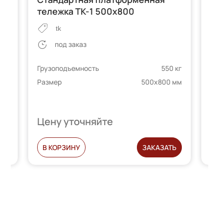
тележка ТК-1 500х800
т
tk
под заказ
Грузоподъемность
550 кг
Ра
 кг
Размер
500х800 мм
 мм
Цену уточняйте
Ц
Ь
В КОРЗИНУ
ЗАКАЗАТЬ