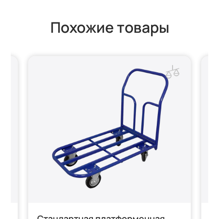
Похожие товары
Стандартная платформенная
С