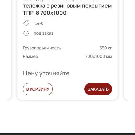
тележка с резиновым покрытием
т
ТПР-8 700х1000
tpr-8
под заказ
Гр
 кг
Грузоподъемность
550 кг
Ра
 мм
Размер
700х1000 мм
Цену уточняйте
Ц
Ь
В КОРЗИНУ
ЗАКАЗАТЬ