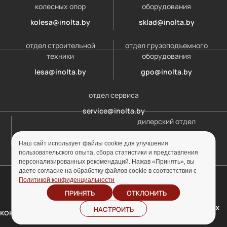
колесных опор
оборудования
kolesa@inolta.by
sklad@inolta.by
отдел строительной
отдел грузоподъемного
техники
оборудования
lesa@inolta.by
gpo@inolta.by
отдел сервиса
service@inolta.by
дилерский отдел
opt@inolta.by
Наш сайт использует файлы cookie для улучшения
пользовательского опыта, сбора статистики и представления
персонализированных рекомендаций. Нажав «Принять», вы
даете согласие на обработку файлов cookie в соответствии с
© ООО «Инолта» 2010-2026 г. УНП 691302759
Политикой конфиденциальности
ПРИНЯТЬ
ОТКЛОНИТЬ
Отзыв согласия на
Политика
обработку персональных
НАСТРОИТЬ
конфиденциальности
данных