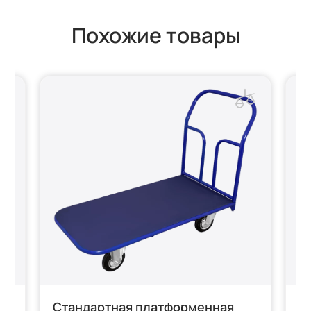
Похожие товары
Стандартная платформенная
С