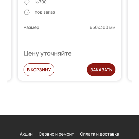
k-700
под заказ
 кг
Размер
650х300 мм
Гр
 мм
Ра
Цену уточняйте
Ц
Ь
В КОРЗИНУ
ЗАКАЗАТЬ
Акции
Сервис и ремонт
Оплата и доставка