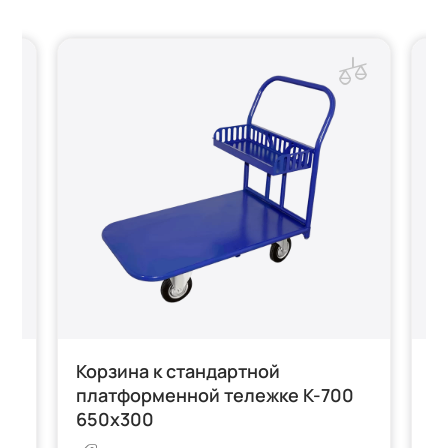
Корзина к стандартной
С
платформенной тележке K-700
т
650х300
Т