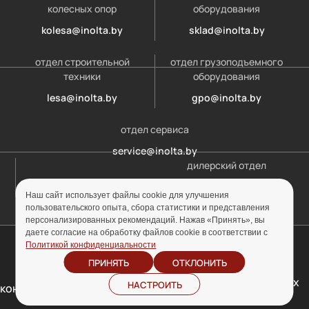
колесных опор
оборудования
kolesa@inolta.by
sklad@inolta.by
отдел строительной
отдел грузоподъемного
техники
оборудования
lesa@inolta.by
gpo@inolta.by
отдел сервиса
service@inolta.by
дилерский отдел
opt@inolta.by
Наш сайт использует файлы cookie для улучшения
пользовательского опыта, сбора статистики и представления
персонализированных рекомендаций. Нажав «Принять», вы
даете согласие на обработку файлов cookie в соответствии с
© ООО «Инолта» 2010-2026 г. УНП 691302759
Политикой конфиденциальности
ПРИНЯТЬ
ОТКЛОНИТЬ
Отзыв согласия на
Политика
обработку персональных
НАСТРОИТЬ
конфиденциальности
данных