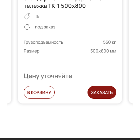
тележка ТК-1 500х800
т
tk
под заказ
 кг
Грузоподъемность
550 кг
Гр
 мм
Размер
500х800 мм
Ра
Цену уточняйте
Ц
Ь
В КОРЗИНУ
ЗАКАЗАТЬ