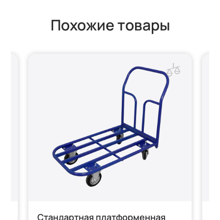
Похожие товары
Стандартная платформенная
С