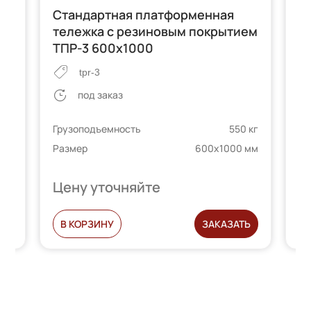
Стандартная платформенная
С
тележка с резиновым покрытием
т
ТПР-3 600х1000
tpr-3
под заказ
 кг
Гр
Грузоподъемность
550 кг
 мм
Ра
Размер
600х1000 мм
Цену уточняйте
Ц
Ь
В КОРЗИНУ
ЗАКАЗАТЬ