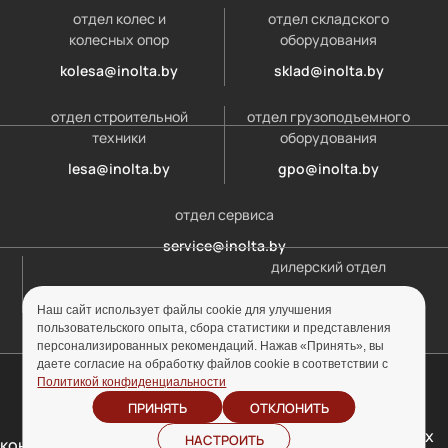
отдел колес и
отдел складского
колесных опор
оборудования
kolesa@inolta.by
sklad@inolta.by
отдел строительной
отдел грузоподъемного
техники
оборудования
lesa@inolta.by
gpo@inolta.by
отдел сервиса
service@inolta.by
дилерский отдел
opt@inolta.by
Наш сайт использует файлы cookie для улучшения
пользовательского опыта, сбора статистики и представления
персонализированных рекомендаций. Нажав «Принять», вы
даете согласие на обработку файлов cookie в соответствии с
© ООО «Инолта» 2010-2026 г. УНП 691302759
Политикой конфиденциальности
ПРИНЯТЬ
ОТКЛОНИТЬ
Отзыв согласия на
Политика
обработку персональных
НАСТРОИТЬ
конфиденциальности