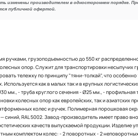
ыть изменены производителем в одностороннем порядке. П
тся публичной офертой.
мя ручками, грузоподъемностью до 550 кг распределенно
лесных опор. Служит для транспортировки несыпучих гру
ровать тележку по принципу "тяни-толкай", что особенн
 Используется как в малых так и в крупных логистически
0 мм., - труба круглого сечения - Ø25 мм., - профильная т
овки колесных опор как европейских, так и азиатских пр
латформенных колес и ручек. Полимерная порошковая окр
— синий, RAL 5002. Завод-производитель имеет право вн
эстетических качеств выпускаемой продукции. Изделие у
ртным комплектом колес: - 2 поворотных - 2 неповоротн