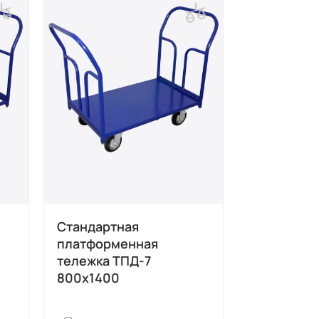
Стандартная
Стандартн
платформенная
платформ
тележка ТПД-7
тележка с
800х1400
ТПБ-5 700