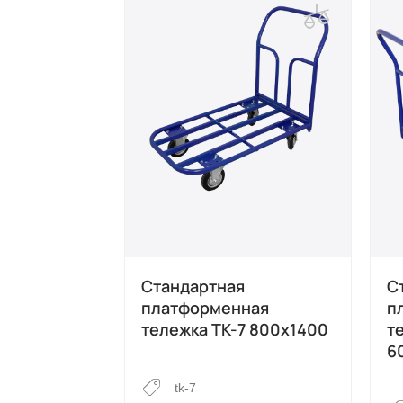
Стандартная
С
платформенная
п
тележка ТК-7 800х1400
т
6
tk-7