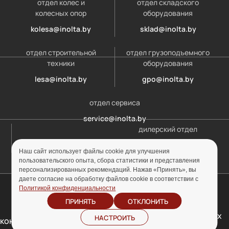
отдел колес и
отдел складского
колесных опор
оборудования
kolesa@inolta.by
sklad@inolta.by
отдел строительной
отдел грузоподъемного
техники
оборудования
lesa@inolta.by
gpo@inolta.by
отдел сервиса
service@inolta.by
дилерский отдел
opt@inolta.by
Наш сайт использует файлы cookie для улучшения
пользовательского опыта, сбора статистики и представления
персонализированных рекомендаций. Нажав «Принять», вы
даете согласие на обработку файлов cookie в соответствии с
© ООО «Инолта» 2010-2026 г. УНП 691302759
Политикой конфиденциальности
ПРИНЯТЬ
ОТКЛОНИТЬ
Отзыв согласия на
Политика
обработку персональных
НАСТРОИТЬ
конфиденциальности
данных