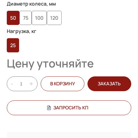
основе
Диаметр колеса, мм
опроса
50
75
100
120
пользователей
Нагрузка, кг
25
Цену уточняйте
-
+
В КОРЗИНУ
ЗАКАЗАТЬ
ЗАПРОСИТЬ КП