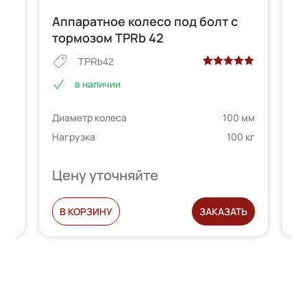
Аппаратное колесо под болт с
А
тормозом TPRb 42
с
TPRb42
Рейтинг
3
в наличии
5.00
из 5 на
е
основе
 мм
Ди
Диаметр колеса
100 мм
опроса
 кг
На
телей
пользователей
Нагрузка
100 кг
Цену уточняйте
Ц
Ь
В КОРЗИНУ
ЗАКАЗАТЬ