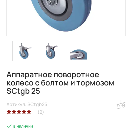
Аппаратное поворотное
колесо с болтом и тормозом
SCtgb 25
Артикул: SCtgb25
(
2
)
Рейтинг
2
в наличии
5.00
из 5 на