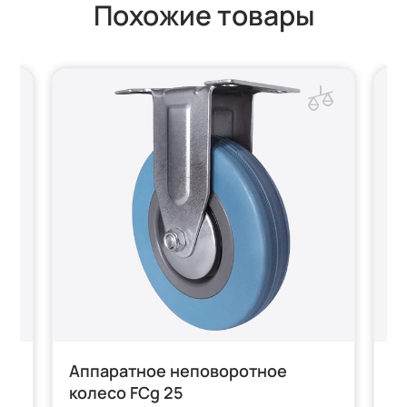
Похожие товары
о
Аппаратное неповоротное
А
колесо FCg 25
с