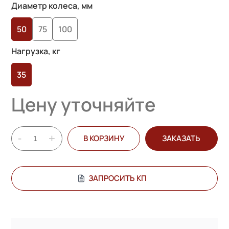
основе
Диаметр колеса, мм
опроса
50
75
100
пользователей
Нагрузка, кг
35
Цену уточняйте
-
+
В КОРЗИНУ
ЗАКАЗАТЬ
ЗАПРОСИТЬ КП