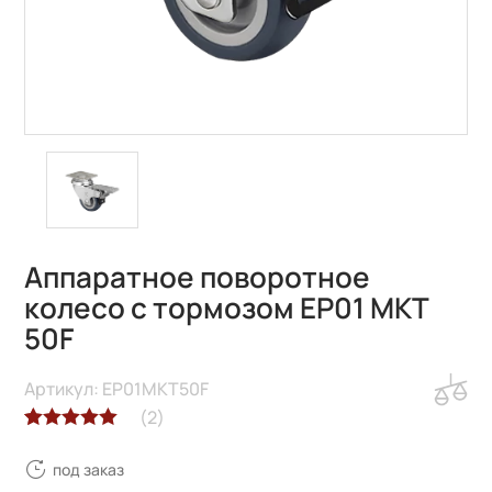
Аппаратное поворотное
колесо с тормозом EP01 MKT
50F
Артикул: EP01MKT50F
(
2
)
Рейтинг
2
под заказ
5.00
из 5 на