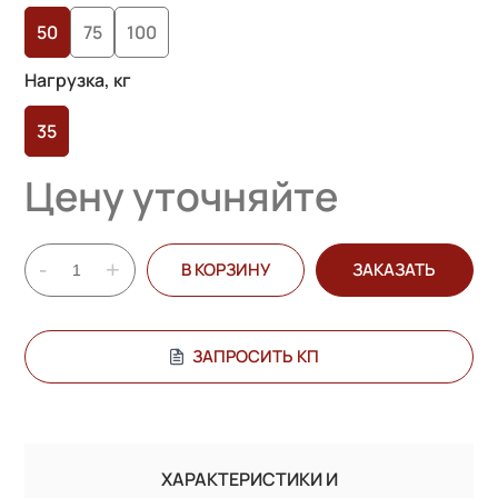
опроса
50
75
100
пользователей
Нагрузка, кг
35
Цену уточняйте
-
+
В КОРЗИНУ
ЗАКАЗАТЬ
ЗАПРОСИТЬ КП
ХАРАКТЕРИСТИКИ И