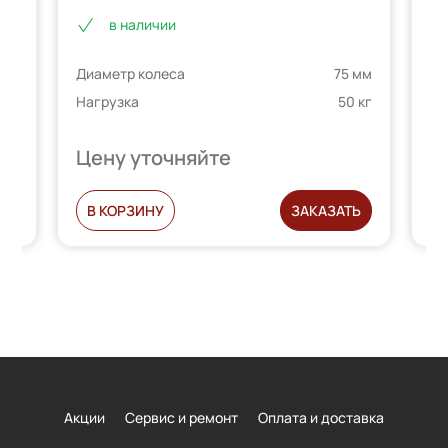
Рейтинг
2
в наличии
5.00
из 5 на
е
основе
 мм
Ди
Диаметр колеса
75 мм
опроса
 кг
На
телей
пользователей
Нагрузка
50 кг
Цену уточняйте
Ц
Ь
В КОРЗИНУ
ЗАКАЗАТЬ
Акции
Сервис и ремонт
Оплата и доставка