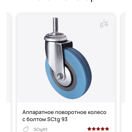
Аппаратное поворотное колесо
А
с болтом SCtg 93
E
SCtg93