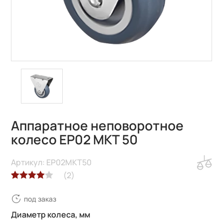
Аппаратное неповоротное
колесо EP02 MKT 50
Артикул: EP02MKT50
(
2
)
Рейтинг
2
под заказ
4.00
из 5
на основе
Диаметр колеса, мм