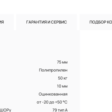
ИЯ
ГАРАНТИЯ И СЕРВИС
ПОДБОР К
75 мм
Полипропилен
50 кг
10 мм
Оцинкованная
от -20 до +50 °С
о ШОРу
79 тип А