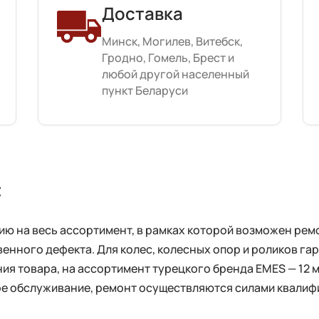
Доставка
Минск, Могилев, Витебск,
Гродно, Гомель, Брест и
любой другой населенный
пункт Беларуси
с
 на весь ассортимент, в рамках которой возможен ремо
енного дефекта. Для колес, колесных опор и роликов га
ия товара, на ассортимент турецкого бренда EMES — 12 
ное обслуживание, ремонт осуществляются силами квали