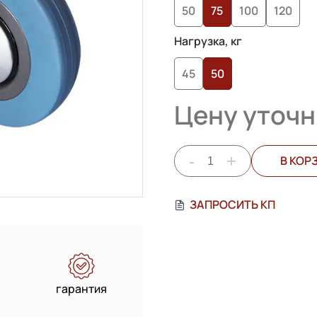
50
75
100
120
пользователей
Нагрузка, кг
45
50
Цену уточн
-
+
В КОР
ЗАПРОСИТЬ КП
гарантия