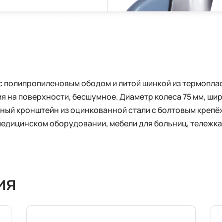
с полипропиленовым ободом и литой шинкой из термоплас
я на поверхности, бесшумное. Диаметр колеса 75 мм, ши
очный кронштейн из оцинкованной стали с болтовым креп
медицинском оборудовании, мебели для больниц, тележка
ия