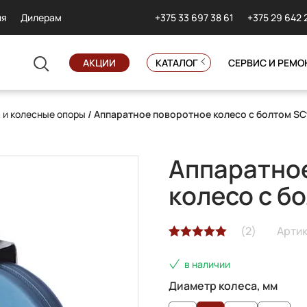
+375 33 697 38 61
+375 29 642 
ия
Дилерам
АКЦИИ
КАТАЛОГ
СЕРВИС И РЕМО
 и колесные опоры
/ Аппаратное поворотное колесо с болтом SC
Аппаратно
колесо с б
(
2
)
Артик
Рейтинг
2
в наличии
5.00
из 5 на
основе
Диаметр колеса, мм
опроса