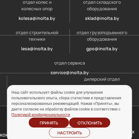
отдел колес и
отдел складского
колесных опор
оборудования
kolesa@inolta.by
sklad@inolta.by
отдел строительной
отдел грузоподъемного
техники
оборудования
lesa@inolta.by
gpo@inolta.by
отдел сервиса
service@inolta.by
дилерский отдел
opt@inolta.by
Наш сайт использует файлы cookie для улучшения
пользовательского опыта, сбора статистики и представления
персонализированных рекомендаций. Нажав «Принять», вы
даете согласие на обработку файлов cookie в соответствии с
© ООО «Инолта» 2010-2026 г. УНП 691302759
Политикой конфиденциальности
ПРИНЯТЬ
ОТКЛОНИТЬ
Отзыв согласия на
Политика
обработку персональных
НАСТРОИТЬ
конфиденциальности
данных