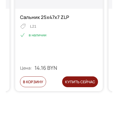
Сальник 25х47х7 ZLP
К
(
L21
в наличии
14.16 BYN
Цена:
Ц
С
В КОРЗИНУ
КУПИТЬ СЕЙЧАС